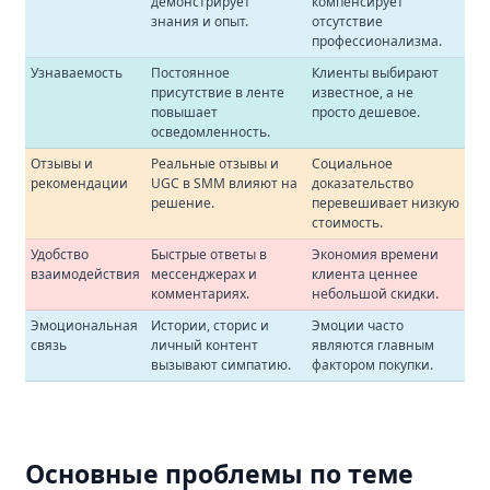
демонстрирует
компенсирует
знания и опыт.
отсутствие
профессионализма.
Узнаваемость
Постоянное
Клиенты выбирают
присутствие в ленте
известное, а не
повышает
просто дешевое.
осведомленность.
Отзывы и
Реальные отзывы и
Социальное
рекомендации
UGC в SMM влияют на
доказательство
решение.
перевешивает низкую
стоимость.
Удобство
Быстрые ответы в
Экономия времени
взаимодействия
мессенджерах и
клиента ценнее
комментариях.
небольшой скидки.
Эмоциональная
Истории, сторис и
Эмоции часто
связь
личный контент
являются главным
вызывают симпатию.
фактором покупки.
Основные проблемы по теме