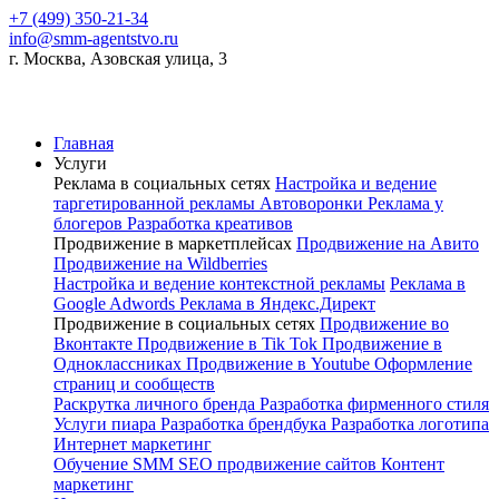
+7 (499) 350-21-34
info@smm-agentstvo.ru
г. Москва, Азовская улица, 3
Главная
Услуги
Реклама в социальных сетях
Настройка и ведение
таргетированной рекламы
Автоворонки
Реклама у
блогеров
Разработка креативов
Продвижение в маркетплейсах
Продвижение на Авито
Продвижение на Wildberries
Настройка и ведение контекстной рекламы
Реклама в
Google Adwords
Реклама в Яндекс.Директ
Продвижение в социальных сетях
Продвижение во
Вконтакте
Продвижение в Tik Tok
Продвижение в
Одноклассниках
Продвижение в Youtube
Оформление
страниц и сообществ
Раскрутка личного бренда
Разработка фирменного стиля
Услуги пиара
Разработка брендбука
Разработка логотипа
Интернет маркетинг
Обучение SMM
SEO продвижение сайтов
Контент
маркетинг