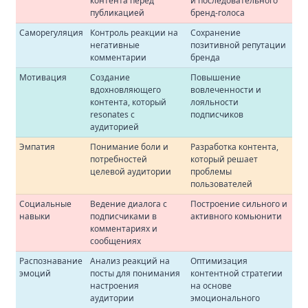
контента перед
и последовательного
публикацией
бренд-голоса
Саморегуляция
Контроль реакции на
Сохранение
негативные
позитивной репутации
комментарии
бренда
Мотивация
Создание
Повышение
вдохновляющего
вовлеченности и
контента, который
лояльности
resonates с
подписчиков
аудиторией
Эмпатия
Понимание боли и
Разработка контента,
потребностей
который решает
целевой аудитории
проблемы
пользователей
Социальные
Ведение диалога с
Построение сильного и
навыки
подписчиками в
активного комьюнити
комментариях и
сообщениях
Распознавание
Анализ реакций на
Оптимизация
эмоций
посты для понимания
контентной стратегии
настроения
на основе
аудитории
эмоционального