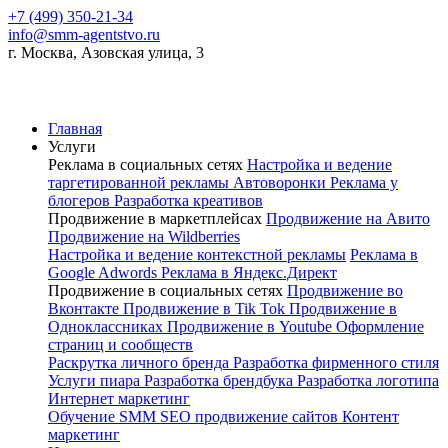
+7 (499) 350-21-34
info@smm-agentstvo.ru
г. Москва, Азовская улица, 3
Главная
Услуги
Реклама в социальных сетях
Настройка и ведение
таргетированной рекламы
Автоворонки
Реклама у
блогеров
Разработка креативов
Продвижение в маркетплейсах
Продвижение на Авито
Продвижение на Wildberries
Настройка и ведение контекстной рекламы
Реклама в
Google Adwords
Реклама в Яндекс.Директ
Продвижение в социальных сетях
Продвижение во
Вконтакте
Продвижение в Tik Tok
Продвижение в
Одноклассниках
Продвижение в Youtube
Оформление
страниц и сообществ
Раскрутка личного бренда
Разработка фирменного стиля
Услуги пиара
Разработка брендбука
Разработка логотипа
Интернет маркетинг
Обучение SMM
SEO продвижение сайтов
Контент
маркетинг