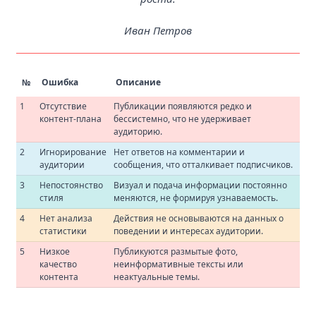
Иван Петров
№
Ошибка
Описание
1
Отсутствие
Публикации появляются редко и
контент-плана
бессистемно, что не удерживает
аудиторию.
2
Игнорирование
Нет ответов на комментарии и
аудитории
сообщения, что отталкивает подписчиков.
3
Непостоянство
Визуал и подача информации постоянно
стиля
меняются, не формируя узнаваемость.
4
Нет анализа
Действия не основываются на данных о
статистики
поведении и интересах аудитории.
5
Низкое
Публикуются размытые фото,
качество
неинформативные тексты или
контента
неактуальные темы.