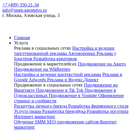
+7 (499) 350-21-34
info@smm-agentstvo.ru
г. Москва, Азовская улица, 3
Главная
Услуги
Реклама в социальных сетях
Настройка и ведение
таргетированной рекламы
Автоворонки
Реклама у
блогеров
Разработка креативов
Продвижение в маркетплейсах
Продвижение на Авито
Продвижение на Wildberries
Настройка и ведение контекстной рекламы
Реклама в
Google Adwords
Реклама в Яндекс.Директ
Продвижение в социальных сетях
Продвижение во
Вконтакте
Продвижение в Tik Tok
Продвижение в
Одноклассниках
Продвижение в Youtube
Оформление
страниц и сообществ
Раскрутка личного бренда
Разработка фирменного стиля
Услуги пиара
Разработка брендбука
Разработка логотипа
Интернет маркетинг
Обучение SMM
SEO продвижение сайтов
Контент
маркетинг