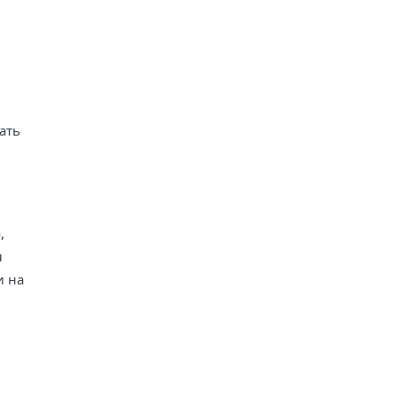
ать
,
л
и на