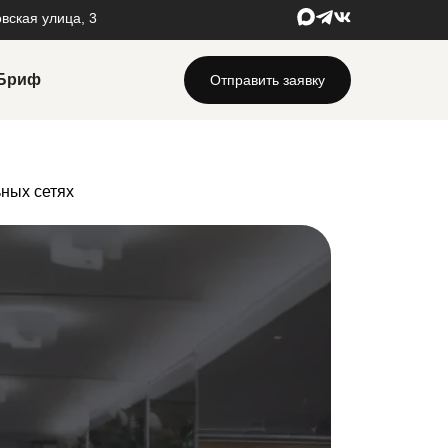
овская улица, 3
Бриф
Отправить заявку
стройка и ведение контекстной рекламы
клама в Google Adwords
ьных сетях
клама в Яндекс.Директ
учение SMM
O продвижение сайтов