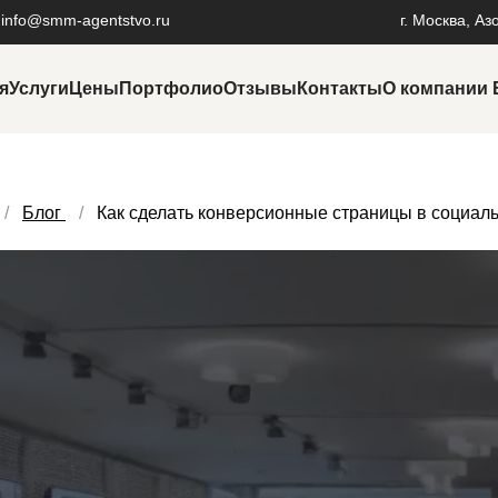
info@smm-agentstvo.ru
г. Москва, Аз
я
Услуги
Цены
Портфолио
Отзывы
Контакты
О компании
Продвижение в маркетплейсах
На
Продвижение на Авито
Ре
Блог
Как сделать конверсионные страницы в социал
Продвижение на Wildberries
Ре
Раскрутка личного бренда
Об
Разработка фирменного стиля
SE
Услуги пиара