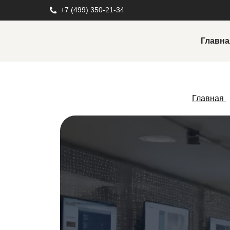
+7 (499) 350-21-34
Главна
Реклама в социальных сетях
Настройка и ведение таргетированной
Главная
рекламы
Автоворонки
Реклама у блогеров
Разработка креативов
Продвижение в социальных сетях
Продвижение во Вконтакте
Продвижение в Tik Tok