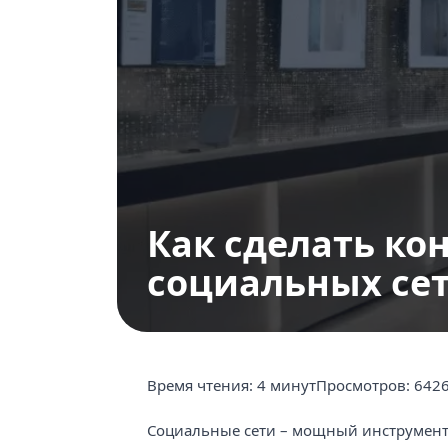
Продвижение в Одноклассниках
Продвижение в Youtube
Оформление страниц и сообществ
Как сделать ко
социальных се
Время чтения:
4 минут
Просмотров:
642
Социальные сети – мощный инструмент