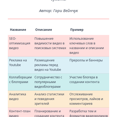
Автор: Гари Вейнчук
Название
Описание
Пример
SEO-
Повышение
Использование
оптимизация
видимости видео в
ключевых слов в
видео
поисковых системах
названии и описании
видео
Реклама на
Размещение
Прероллы и баннеры
Youtube
рекламы перед
видео на Youtube
Коллаборации
Сотрудничество с
Участие блогера в
с блогерами
популярными
создании контента
видеоблогерами
Аналитика
Анализ статистики
Отслеживание
видео
и поведения
просмотров, лайков и
зрителей
комментариев
Контент-план
Планирование и
Разработка тем и
видео
создание контента
форматов видеороликов