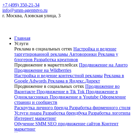
+7 (499) 350-21-34
info@smm-agentstvo.ru
г. Москва, Азовская улица, 3
Главная
Услуги
Реклама в социальных сетях
Настройка и ведение
таргетированной рекламы
Автоворонки
Реклама у
блогеров
Разработка креативов
Продвижение в маркетплейсах
Продвижение на Авито
Продвижение на Wildberries
Настройка и ведение контекстной рекламы
Реклама в
Google Adwords
Реклама в Яндекс.Директ
Продвижение в социальных сетях
Продвижение во
Вконтакте
Продвижение в Tik Tok
Продвижение в
Одноклассниках
Продвижение в Youtube
Оформление
страниц и сообществ
Раскрутка личного бренда
Разработка фирменного стиля
Услуги пиара
Разработка брендбука
Разработка логотипа
Интернет маркетинг
Обучение SMM
SEO продвижение сайтов
Контент
маркетинг