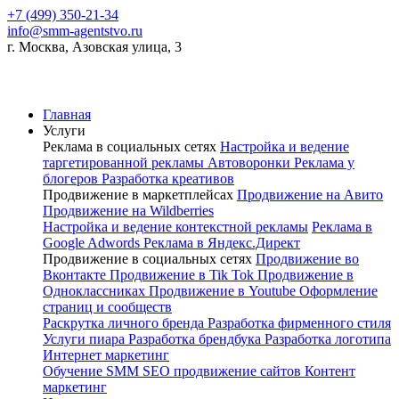
+7 (499) 350-21-34
info@smm-agentstvo.ru
г. Москва, Азовская улица, 3
Главная
Услуги
Реклама в социальных сетях
Настройка и ведение
таргетированной рекламы
Автоворонки
Реклама у
блогеров
Разработка креативов
Продвижение в маркетплейсах
Продвижение на Авито
Продвижение на Wildberries
Настройка и ведение контекстной рекламы
Реклама в
Google Adwords
Реклама в Яндекс.Директ
Продвижение в социальных сетях
Продвижение во
Вконтакте
Продвижение в Tik Tok
Продвижение в
Одноклассниках
Продвижение в Youtube
Оформление
страниц и сообществ
Раскрутка личного бренда
Разработка фирменного стиля
Услуги пиара
Разработка брендбука
Разработка логотипа
Интернет маркетинг
Обучение SMM
SEO продвижение сайтов
Контент
маркетинг