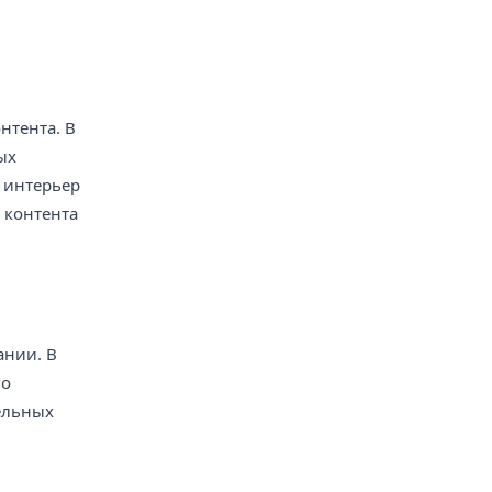
нтента. В
ых
н интерьер
 контента
ании. В
го
ельных