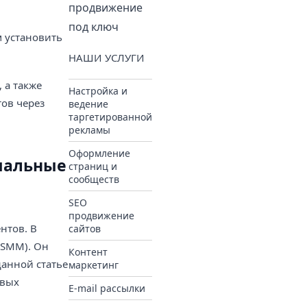
продвижение
под ключ
 установить
НАШИ УСЛУГИ
 а также
Настройка и
ов через
ведение
таргетированной
рекламы
Оформление
циальные
страниц и
сообществ
SEO
продвижение
нтов. В
сайтов
(SMM). Он
Контент
анной статье
маркетинг
овых
E-mail рассылки