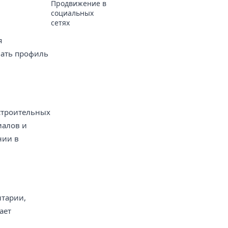
Продвижение в
социальных
сетях
я
вать профиль
.
строительных
иалов и
нии в
нтарии,
ает