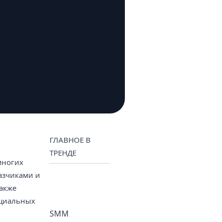
ГЛАВНОЕ В
ТРЕНДЕ
многих
азчиками и
акже
нциальных
SMM