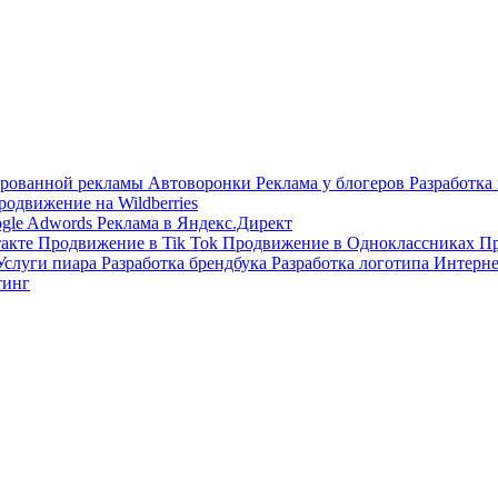
тированной рекламы
Автоворонки
Реклама у блогеров
Разработка
родвижение на Wildberries
ogle Adwords
Реклама в Яндекс.Директ
такте
Продвижение в Tik Tok
Продвижение в Одноклассниках
Пр
Услуги пиара
Разработка брендбука
Разработка логотипа
Интерне
тинг