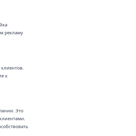
йка
им рекламу
 клиентов.
ие к
пании. Это
 клиентами.
особствовать