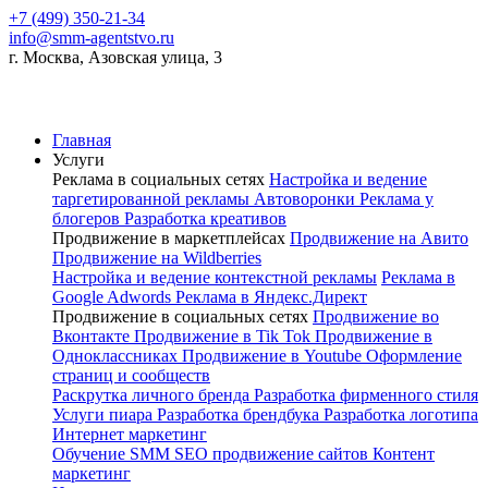
+7 (499) 350-21-34
info@smm-agentstvo.ru
г. Москва, Азовская улица, 3
Главная
Услуги
Реклама в социальных сетях
Настройка и ведение
таргетированной рекламы
Автоворонки
Реклама у
блогеров
Разработка креативов
Продвижение в маркетплейсах
Продвижение на Авито
Продвижение на Wildberries
Настройка и ведение контекстной рекламы
Реклама в
Google Adwords
Реклама в Яндекс.Директ
Продвижение в социальных сетях
Продвижение во
Вконтакте
Продвижение в Tik Tok
Продвижение в
Одноклассниках
Продвижение в Youtube
Оформление
страниц и сообществ
Раскрутка личного бренда
Разработка фирменного стиля
Услуги пиара
Разработка брендбука
Разработка логотипа
Интернет маркетинг
Обучение SMM
SEO продвижение сайтов
Контент
маркетинг