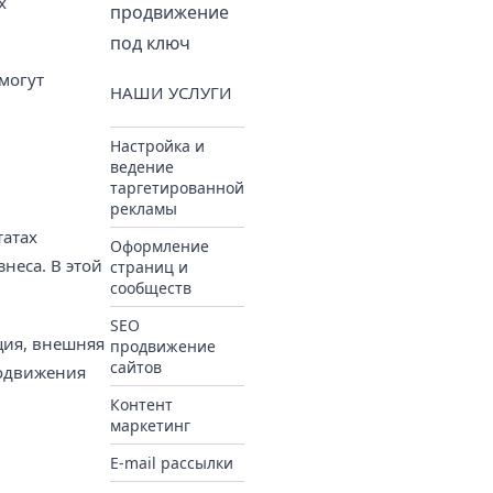
х
продвижение
под ключ
могут
НАШИ УСЛУГИ
Настройка и
ведение
таргетированной
рекламы
татах
Оформление
неса. В этой
страниц и
сообществ
SEO
ция, внешняя
продвижение
сайтов
родвижения
Контент
маркетинг
E-mail рассылки