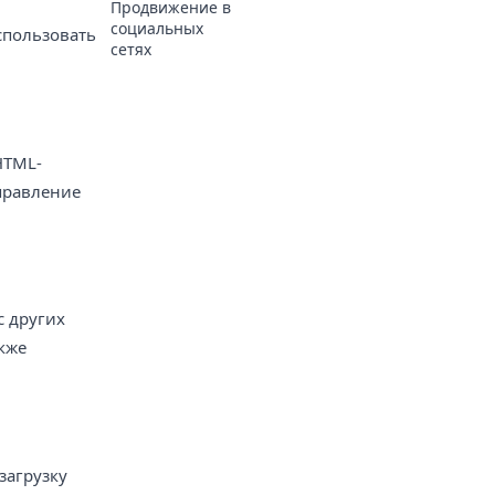
Продвижение в
социальных
спользовать
сетях
HTML-
справление
с других
акже
загрузку