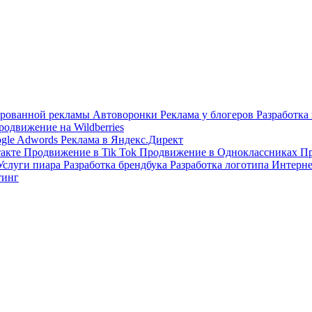
тированной рекламы
Автоворонки
Реклама у блогеров
Разработка
родвижение на Wildberries
ogle Adwords
Реклама в Яндекс.Директ
такте
Продвижение в Tik Tok
Продвижение в Одноклассниках
Пр
Услуги пиара
Разработка брендбука
Разработка логотипа
Интерне
тинг