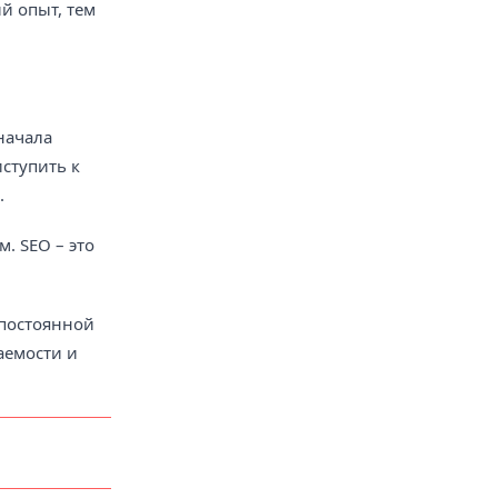
й опыт, тем
начала
ступить к
.
. SEO – это
 постоянной
аемости и