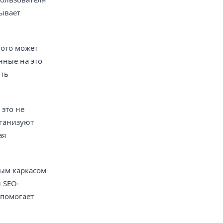
зывает
фото может
нные на это
ить
 это не
рганизуют
ая
вым каркасом
 SEO-
 помогает