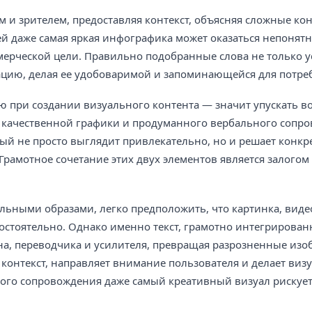
м и зрителем, предоставляя контекст, объясняя сложные ко
й даже самая яркая инфографика может оказаться непонятн
ерческой цели. Правильно подобранные слова не только 
ацию, делая ее удобоваримой и запоминающейся для потре
ю при создании визуального контента — значит упускать в
я качественной графики и продуманного вербального сопр
ый не просто выглядит привлекательно, но и решает конкр
рамотное сочетание этих двух элементов является залогом 
ьными образами, легко предположить, что картинка, виде
стоятельно. Однако именно текст, грамотно интегрирован
на, переводчика и усилителя, превращая разрозненные изо
онтекст, направляет внимание пользователя и делает виз
вого сопровождения даже самый креативный визуал рискует