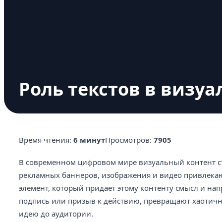
Роль текстов в визу
Время чтения:
6 минут
Просмотров:
7905
В современном цифровом мире визуальный контент 
рекламных баннеров, изображения и видео привлека
элемент, который придает этому контенту смысл и нап
подпись или призыв к действию, превращают хаотич
идею до аудитории.