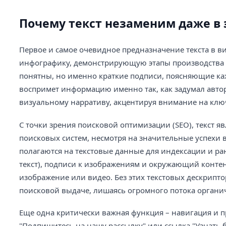
Почему текст незаменим даже в
Первое и самое очевидное предназначение текста в в
инфографику, демонстрирующую этапы производства п
понятны, но именно краткие подписи, поясняющие ка
воспримет информацию именно так, как задумал автор.
визуальному нарративу, акцентируя внимание на клю
С точки зрения поисковой оптимизации (SEO), текст 
поисковых систем, несмотря на значительные успехи 
полагаются на текстовые данные для индексации и ран
текст), подписи к изображениям и окружающий контен
изображение или видео. Без этих текстовых дескрипт
поисковой выдаче, лишаясь огромного потока органич
Еще одна критически важная функция – навигация и приз
"Подпишитесь на нашу рассылку" или ссылка "Узнать 