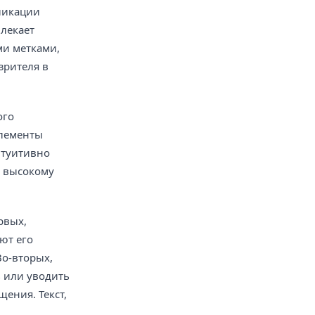
бликации
влекает
ми метками,
зрителя в
ого
элементы
нтуитивно
и высокому
рвых,
ют его
Во-вторых,
ь или уводить
щения. Текст,