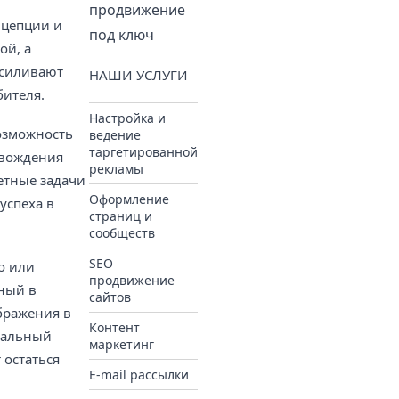
продвижение
нцепции и
под ключ
ой, а
усиливают
НАШИ УСЛУГИ
бителя.
Настройка и
озможность
ведение
таргетированной
овождения
рекламы
етные задачи
Оформление
успеха в
страниц и
сообществ
SEO
о или
продвижение
ный в
сайтов
бражения в
Контент
уальный
маркетинг
 остаться
E-mail рассылки