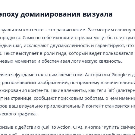
 эпоху доминирования визуала
изуальном контенте – это разъяснение. Рассмотрим сложну
родукта. Сами по себе иконки и стрелки могут быть интуи
ждый шаг, исключают двусмысленность и гарантируют, что
 Текст выступает в роли гида, который ведет пользователя
чевых моментах и обеспечивая логическую связность.
является фундаментальным элементом. Алгоритмы Google и 
в распознавании изображений, по-прежнему в значительно
жирования контента. Такие элементы, как теги `alt` (альте
т на странице, сообщают поисковым роботам, о чем именно
оров ваш визуально привлекательный контент становится 
еского трафика.
ыв к действию (Call to Action, CTA). Кнопка "Купить сейчас
больше" – все это текстовые элементы, которые побуждают 