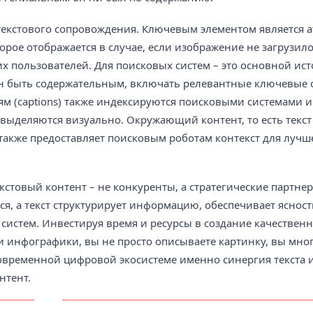
кстового сопровождения. Ключевым элементом является атр
орое отображается в случае, если изображение не загрузило
их пользователей. Для поисковых систем – это основной ис
ен быть содержательным, включать релевантные ключевые 
ям (captions) также индексируются поисковыми системами и
выделяются визуально. Окружающий контент, то есть текст
также предоставляет поисковым роботам контекст для лучш
кстовый контент – не конкуренты, а стратегические партне
, а текст структурирует информацию, обеспечивает ясност
истем. Инвестируя время и ресурсы в создание качественн
и инфографики, вы не просто описываете картинку, вы мно
современной цифровой экосистеме именно синергия текста 
нтент.