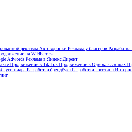
тированной рекламы
Автоворонки
Реклама у блогеров
Разработка
родвижение на Wildberries
ogle Adwords
Реклама в Яндекс.Директ
такте
Продвижение в Tik Tok
Продвижение в Одноклассниках
Пр
Услуги пиара
Разработка брендбука
Разработка логотипа
Интерне
тинг