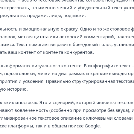
интересовать, но именно четкий и убедительный текст ука
езультаты: продажи, лиды, подписки.
альность и эмоциональную окраску. Одно и то же стоковое 
головок, меткая цитата или авторский комментарий, наложе
имся. Текст помогает выразить брендовый голос, установ
ть ваш контент от контента конкурентов.
ых форматах визуального контенте. В инфографике текст –
ки, подзаголовки, метки на диаграммах и краткие выводы о
риятия и усвоения. Правильно структурированная текстов
ную историю.
ольких ипостасях. Это и сценарий, который является тексто
ивают вовлеченность (особенно при просмотре без звука), и
птимизированное текстовое описание с ключевыми словами
ке платформы, так и в общем поиске Google.