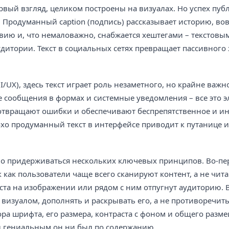
 первый взгляд, целиком построены на визуалах. Но успех пу
 Продуманный caption (подпись) рассказывает историю, во
твию и, что немаловажно, снабжается хештегами – текстовы
итории. Текст в социальных сетях превращает пассивного 
/UX), здесь текст играет роль незаметного, но крайне важн
 сообщения в формах и системные уведомления – все это 
дотвращают ошибки и обеспечивают беспрепятственное и и
хо продуманный текст в интерфейсе приводит к путанице 
имо придерживаться нескольких ключевых принципов. Во-пе
 как пользователи чаще всего сканируют контент, а не чита
та на изображении или рядом с ним отпугнут аудиторию. 
 визуалом, дополнять и раскрывать его, а не противоречит
бора шрифта, его размера, контраста с фоном и общего разме
ы гениальным он ни был по содержанию.