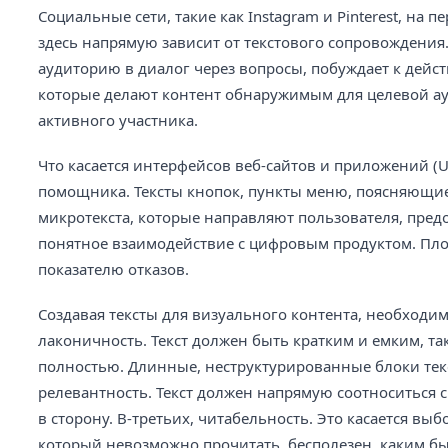
Социальные сети, такие как Instagram и Pinterest, на
здесь напрямую зависит от текстового сопровождения.
аудиторию в диалог через вопросы, побуждает к дейс
которые делают контент обнаружимым для целевой ауд
активного участника.
Что касается интерфейсов веб-сайтов и приложений (UI
помощника. Тексты кнопок, пункты меню, поясняющие
микротекста, которые направляют пользователя, пре
понятное взаимодействие с цифровым продуктом. Пло
показателю отказов.
Создавая тексты для визуального контента, необход
лаконичность. Текст должен быть кратким и емким, так
полностью. Длинные, неструктурированные блоки текс
релевантность. Текст должен напрямую соотноситься с
в сторону. В-третьих, читабельность. Это касается вы
который невозможно прочитать, бесполезен, каким б