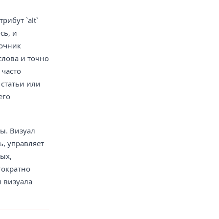
ибут `alt`
сь, и
точник
слова и точно
 часто
 статьи или
его
ры. Визуал
ь, управляет
ых,
гократно
и визуала