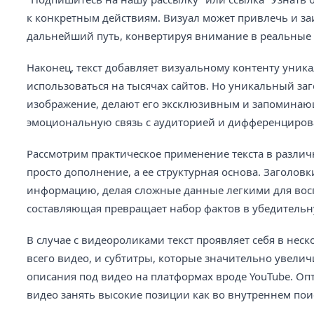
к конкретным действиям. Визуал может привлечь и за
дальнейший путь, конвертируя внимание в реальные р
Наконец, текст добавляет визуальному контенту уник
использоваться на тысячах сайтов. Но уникальный за
изображение, делают его эксклюзивным и запоминающ
эмоциональную связь с аудиторией и дифференцирова
Рассмотрим практическое применение текста в различн
просто дополнение, а ее структурная основа. Заголов
информацию, делая сложные данные легкими для восп
составляющая превращает набор фактов в убедитель
В случае с видеороликами текст проявляет себя в неск
всего видео, и субтитры, которые значительно увелич
описания под видео на платформах вроде YouTube. О
видео занять высокие позиции как во внутреннем поис