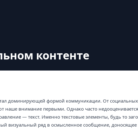
альном контенте
стал доминирующей формой коммуникации. От социальных 
ют наше внимание первыми. Однако часто недооцениваетс
равление — текст. Именно текстовые элементы, будь то заг
ный визуальный ряд в осмысленное сообщение, доносящее