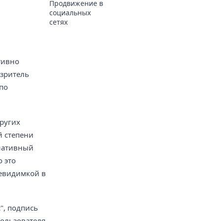
Продвижение в
социальных
сетях
ю
тивно
 зритель
 по
других
й степени
рнативный
 это
невидимкой в
", подпись
пользователя