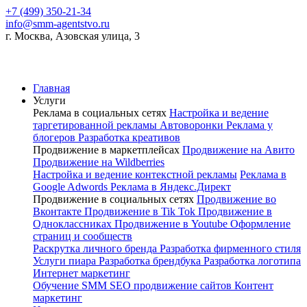
+7 (499) 350-21-34
info@smm-agentstvo.ru
г. Москва, Азовская улица, 3
Главная
Услуги
Реклама в социальных сетях
Настройка и ведение
таргетированной рекламы
Автоворонки
Реклама у
блогеров
Разработка креативов
Продвижение в маркетплейсах
Продвижение на Авито
Продвижение на Wildberries
Настройка и ведение контекстной рекламы
Реклама в
Google Adwords
Реклама в Яндекс.Директ
Продвижение в социальных сетях
Продвижение во
Вконтакте
Продвижение в Tik Tok
Продвижение в
Одноклассниках
Продвижение в Youtube
Оформление
страниц и сообществ
Раскрутка личного бренда
Разработка фирменного стиля
Услуги пиара
Разработка брендбука
Разработка логотипа
Интернет маркетинг
Обучение SMM
SEO продвижение сайтов
Контент
маркетинг