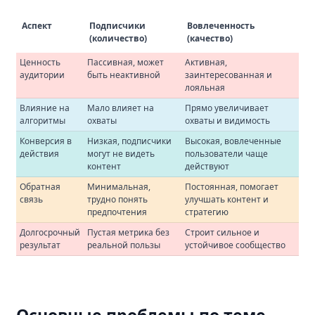
Аспект
Подписчики
Вовлеченность
(количество)
(качество)
Ценность
Пассивная, может
Активная,
аудитории
быть неактивной
заинтересованная и
лояльная
Влияние на
Мало влияет на
Прямо увеличивает
алгоритмы
охваты
охваты и видимость
Конверсия в
Низкая, подписчики
Высокая, вовлеченные
действия
могут не видеть
пользователи чаще
контент
действуют
Обратная
Минимальная,
Постоянная, помогает
связь
трудно понять
улучшать контент и
предпочтения
стратегию
Долгосрочный
Пустая метрика без
Строит сильное и
результат
реальной пользы
устойчивое сообщество
Основные проблемы по теме