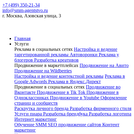
+7 (499) 350-21-34
info@smm-agentstvo.ru
г. Москва, Азовская улица, 3
Главная
Услуги
Реклама в социальных сетях
Настройка и ведение
таргетированной рекламы
Автоворонки
Реклама у
блогеров
Разработка креативов
Продвижение в маркетплейсах
Продвижение на Авито
Продвижение на Wildberries
Настройка и ведение контекстной рекламы
Реклама в
Google Adwords
Реклама в Яндекс.Директ
Продвижение в социальных сетях
Продвижение во
Вконтакте
Продвижение в Tik Tok
Продвижение в
Одноклассниках
Продвижение в Youtube
Оформление
страниц и сообществ
Раскрутка личного бренда
Разработка фирменного стиля
Услуги пиара
Разработка брендбука
Разработка логотипа
Интернет маркетинг
Обучение SMM
SEO продвижение сайтов
Контент
маркетинг