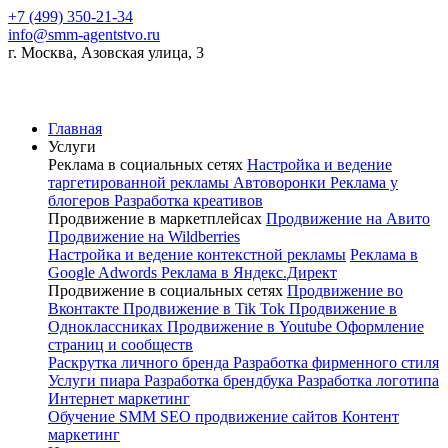
+7 (499) 350-21-34
info@smm-agentstvo.ru
г. Москва, Азовская улица, 3
Главная
Услуги
Реклама в социальных сетях
Настройка и ведение
таргетированной рекламы
Автоворонки
Реклама у
блогеров
Разработка креативов
Продвижение в маркетплейсах
Продвижение на Авито
Продвижение на Wildberries
Настройка и ведение контекстной рекламы
Реклама в
Google Adwords
Реклама в Яндекс.Директ
Продвижение в социальных сетях
Продвижение во
Вконтакте
Продвижение в Tik Tok
Продвижение в
Одноклассниках
Продвижение в Youtube
Оформление
страниц и сообществ
Раскрутка личного бренда
Разработка фирменного стиля
Услуги пиара
Разработка брендбука
Разработка логотипа
Интернет маркетинг
Обучение SMM
SEO продвижение сайтов
Контент
маркетинг