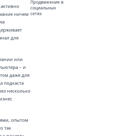
Продвижение в
 активно
социальных
сетях
имание ничем
ля
держивает
анал для
мпании или
пьютера – и
том даже для
а подкаста
рез несколько
изнес
иями, опытом
о так
е к вашему