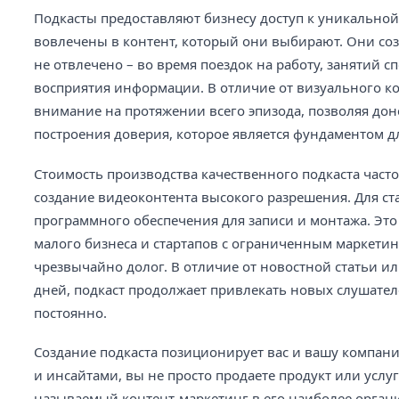
Подкасты предоставляют бизнесу доступ к уникальной
вовлечены в контент, который они выбирают. Они соз
не отвлечено – во время поездок на работу, занятий 
восприятия информации. В отличие от визуального к
внимание на протяжении всего эпизода, позволяя дон
построения доверия, которое является фундаментом 
Стоимость производства качественного подкаста част
создание видеоконтента высокого разрешения. Для ст
программного обеспечения для записи и монтажа. Эт
малого бизнеса и стартапов с ограниченным маркети
чрезвычайно долог. В отличие от новостной статьи ил
дней, подкаст продолжает привлекать новых слушател
постоянно.
Создание подкаста позиционирует вас и вашу компани
и инсайтами, вы не просто продаете продукт или услу
называемый контент-маркетинг в его наиболее органи