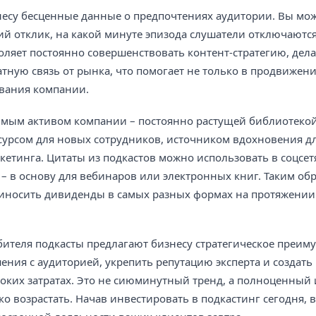
несу бесценные данные о предпочтениях аудитории. Вы мо
й отклик, на какой минуте эпизода слушатели отключаются,
ляет постоянно совершенствовать контент-стратегию, дела
ную связь от рынка, что помогает не только в продвижени
ования компании.
чимым активом компании – постоянно растущей библиотекой
сурсом для новых сотрудников, источником вдохновения д
етинга. Цитаты из подкастов можно использовать в соцсет
– в основу для вебинаров или электронных книг. Таким обр
риносить дивиденды в самых разных формах на протяжении
бителя подкасты предлагают бизнесу стратегическое преим
ния с аудиторией, укрепить репутацию эксперта и создат
оких затратах. Это не сиюминутный тренд, а полноценны
о возрастать. Начав инвестировать в подкастинг сегодня, 