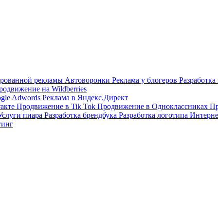
тированной рекламы
Автоворонки
Реклама у блогеров
Разработка
родвижение на Wildberries
ogle Adwords
Реклама в Яндекс.Директ
такте
Продвижение в Tik Tok
Продвижение в Одноклассниках
Пр
Услуги пиара
Разработка брендбука
Разработка логотипа
Интерне
тинг