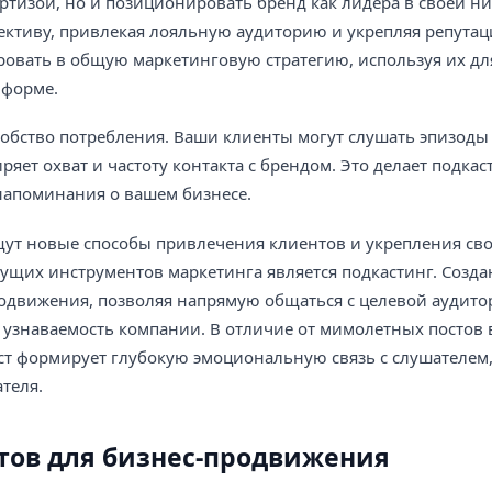
ертизой, но и позиционировать бренд как лидера в своей ни
пективу, привлекая лояльную аудиторию и укрепляя репута
ровать в общую маркетинговую стратегию, используя их дл
 форме.
бство потребления. Ваши клиенты могут слушать эпизоды 
яет охват и частоту контакта с брендом. Это делает подкас
напоминания о вашем бизнесе.
т новые способы привлечения клиентов и укрепления сво
ущих инструментов маркетинга является подкастинг. Созда
одвижения, позволяя напрямую общаться с целевой аудито
 узнаваемость компании. В отличие от мимолетных постов
аст формирует глубокую эмоциональную связь с слушателем
теля.
тов для бизнес-продвижения