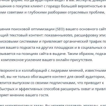
ешения о покупке клиент с гораздо большей вероятностью 
ми советами и глубокими разборами отраслевых проблем, а
ения поисковой оптимизации (SEO) вашего основного сай
ющий текстовый контент: показанныеotes, расшифровку эпиз
поисковыми системами и привлекает органический трафик п
я вашего подкаста на других площадках и в социальных с
ывается на позициях сайта в выдаче. Таким образом, подка
а комплексное усиление вашего онлайн-присутствия.
етворкинга и коллабораций с лидерами мнений, известными
й, вы не только обогащаете контент для своей аудитории,
 делится выпуском со своими подписчиками, что приводит к
 быстрых и эффективных способов расширить охват и привл
еряет мнению вашего гостя.
тво маркетинговых задач. Вы можете создавать эпизоды, н