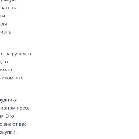
чать на
и и
для
жизнь
ы за рулем, в
 а с
нимать
чиком, что
рудника
тивном пресс-
м. Это
о знают вас
окупки.