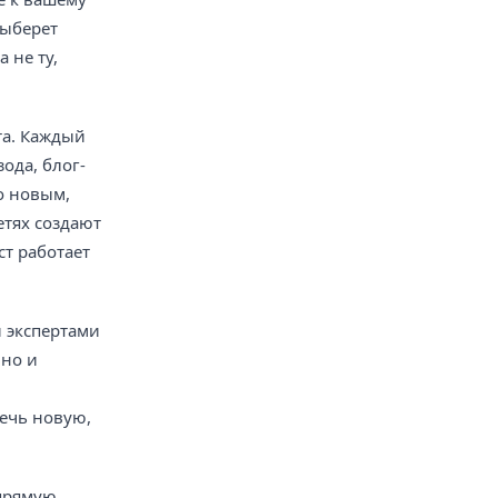
выберет
 не ту,
та. Каждый
ода, блог-
о новым,
етях создают
ст работает
 экспертами
 но и
ечь новую,
апрямую