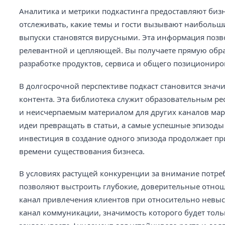
Аналитика и метрики подкастинга предоставляют биз
отслеживать, какие темы и гости вызывают наибольши
выпуски становятся вирусными. Эта информация позво
релевантной и цепляющей. Вы получаете прямую обрат
разработке продуктов, сервиса и общего позиционир
В долгосрочной перспективе подкаст становится зна
контента. Эта библиотека служит образовательным ре
и неисчерпаемым материалом для других каналов марк
идеи превращать в статьи, а самые успешные эпизоды 
инвестиция в создание одного эпизода продолжает п
времени существования бизнеса.
В условиях растущей конкуренции за внимание потре
позволяют выстроить глубокие, доверительные отноше
канал привлечения клиентов при относительно невыс
канал коммуникации, значимость которого будет тольк