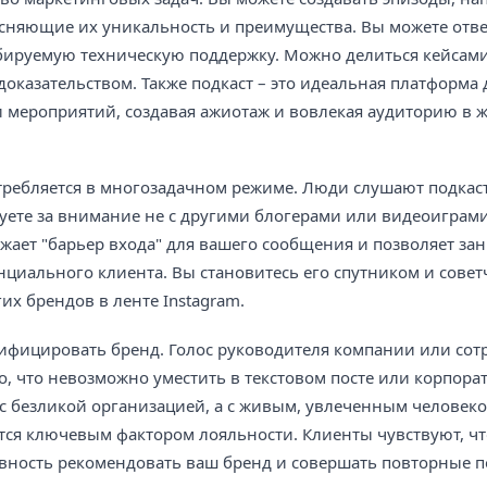
ясняющие их уникальность и преимущества. Вы можете отве
бируемую техническую поддержку. Можно делиться кейсам
оказательством. Также подкаст – это идеальная платформа 
мероприятий, создавая ажиотаж и вовлекая аудиторию в 
отребляется в многозадачном режиме. Люди слушают подкаст
руете за внимание не с другими блогерами или видеоиграми,
ает "барьер входа" для вашего сообщения и позволяет за
циального клиента. Вы становитесь его спутником и совет
х брендов в ленте Instagram.
ифицировать бренд. Голос руководителя компании или сот
то, что невозможно уместить в текстовом посте или корпора
 с безликой организацией, а с живым, увлеченным человеко
тся ключевым фактором лояльности. Клиенты чувствуют, чт
овность рекомендовать ваш бренд и совершать повторные п