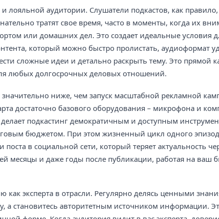
 и лояльной аудитории. Слушатели подкастов, как правило,
нательно тратят свое время, часто в моменты, когда их вн
спортом или домашних дел. Это создает идеальные условия д
онтента, который можно быстро пролистать, аудиоформат у
ести сложные идеи и детально раскрыть тему. Это прямой к
для любых долгосрочных деловых отношений.
о значительно ниже, чем запуск масштабной рекламной ка
арта достаточно базового оборудования – микрофона и ком
о делает подкастинг демократичным и доступным инструмен
нговым бюджетом. При этом жизненный цикл одного эпизод
и поста в социальной сети, который теряет актуальность че
ей месяцы и даже годы после публикации, работая на ваш б
ю как эксперта в отрасли. Регулярно делясь ценными знан
гу, а становитесь авторитетным источником информации. Эт
чной форме. Когда аудитория видит в вас эксперта, довери