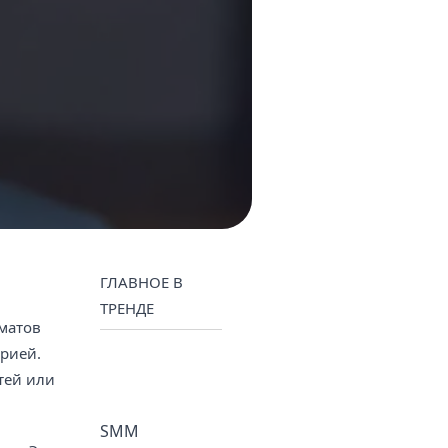
ГЛАВНОЕ В
ТРЕНДЕ
матов
орией.
тей или
SMM