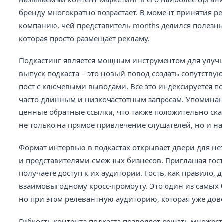
бренду многократно возрастает. В момент принятия р
компанию, чей представитель months делился полезны
которая просто размещает рекламу.
Подкастинг является мощным инструментом для улучш
выпуск подкаста – это новый повод создать сопутству
пост с ключевыми выводами. Все это индексируется 
часто длинным и низкочастотным запросам. Упоминани
ценные обратные ссылки, что также положительно сказ
не только на прямое привлечение слушателей, но и н
Формат интервью в подкастах открывает двери для н
и представителями смежных бизнесов. Приглашая госте
получаете доступ к их аудитории. Гость, как правило,
взаимовыгодному кросс-промоуту. Это один из самых
но при этом релевантную аудиторию, которая уже дов
Гибкость контента подкаста позволяет решать множес