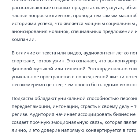
рассказывающие о ваших продуктах или услугах, объ
частые вопросы клиентов, проводя тем самым масшта
историями успеха, что является мощным социальным д
анонсирования новинок, специальных предложений и 
компании.
В отличие от текста или видео, аудиоконтент легко п
спортзале, готовя ужин. Это означает, что вы конкури
фоновой музыкой или тишиной. Это кардинально сниж
уникальное пространство в повседневной жизни потен
несоизмеримо ценнее, чем просто быть одним из многи
Подкасты обладают уникальной способностью персон
передает эмоции, интонации, страсть к своему делу – 
релизе. Аудитория начинает ассоциировать бизнес не
создает прочную эмоциональную связь, которая являе
лично, и это доверие напрямую конвертируется в гот