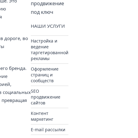
ше. Это
продвижение
цию
под ключ
я
НАШИ УСЛУГИ
в дороге, во
Настройка и
ты
ведение
таргетированной
рекламы
его бренда.
Оформление
страниц и
ние
сообществ
рией,
SEO
 в социальных
продвижение
, превращая
сайтов
Контент
маркетинг
E-mail рассылки