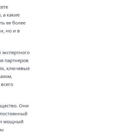
жете
 а какие
ть ее более
и, но и в
 экспертного
ля партнеров
ях, ключевые
азом,
 всего
ущество. Они
ь постоянный
й и мощный
вы