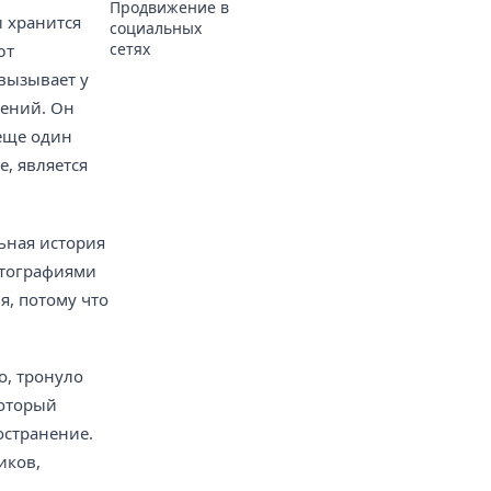
Продвижение в
и хранится
социальных
сетях
ют
вызывает у
жений. Он
 еще один
е, является
льная история
отографиями
я, потому что
о, тронуло
который
остранение.
иков,