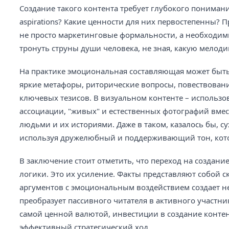
Создание такого контента требует глубокого понимани
aspirations? Какие ценности для них первостепенны? 
не просто маркетинговые формальности, а необходимы
тронуть струны души человека, не зная, какую мелоди
На практике эмоциональная составляющая может быть 
яркие метафоры, риторические вопросы, повествовани
ключевых тезисов. В визуальном контенте – исполь
ассоциации, "живых" и естественных фотографий вме
людьми и их историями. Даже в таком, казалось бы, с
используя дружелюбный и поддерживающий тон, котор
В заключение стоит отметить, что переход на создани
логики. Это их усиление. Факты представляют собой с
аргументов с эмоциональным воздействием создает 
преобразует пассивного читателя в активного участник
самой ценной валютой, инвестиции в создание контент
эффективный стратегический ход.