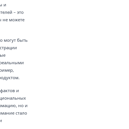
ы и
телей – это
ы не можете
о могут быть
юстрации
ные
 реальными
ример,
родуктом.
 фактов и
рациональных
рмацию, но и
имание стало
и