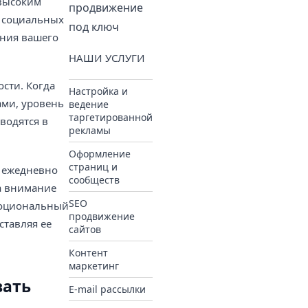
 высоким
продвижение
в социальных
под ключ
ения вашего
НАШИ УСЛУГИ
сти. Когда
Настройка и
ами, уровень
ведение
таргетированной
водятся в
рекламы
Оформление
страниц и
и ежедневно
сообществ
за внимание
SEO
эмоциональный
продвижение
ставляя ее
сайтов
Контент
маркетинг
вать
E-mail рассылки