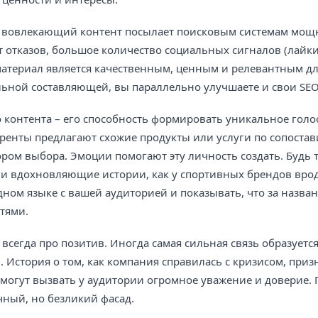
и вовлекающий контент посылает поисковым системам мощ
т отказов, большое количество социальных сигналов (лайки
 материал является качественным, ценным и релевантным д
льной составляющей, вы параллельно улучшаете и свои SEO
 контента – его способность формировать уникальное голо
уренты предлагают схожие продукты или услуги по сопоста
м выбора. Эмоции помогают эту личность создать. Будь т
ли вдохновляющие истории, как у спортивных брендов врод
ном языке с вашей аудиторией и показывать, что за назва
тями.
всегда про позитив. Иногда самая сильная связь образуется
 История о том, как компания справилась с кризисом, приз
, могут вызвать у аудитории огромное уважение и доверие.
чный, но безликий фасад.