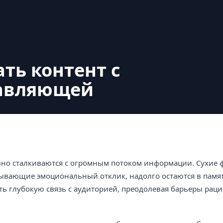
ть контент с
тавляющей
но сталкиваются с огромным потоком информации. Сухие 
ызывающие эмоциональный отклик, надолго остаются в пам
ть глубокую связь с аудиторией, преодолевая барьеры рац