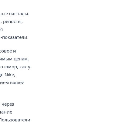
ные сигналы.
, репосты,
ля
-показатели.
совое и
вимым ценам,
о юмор, как у
е Nike,
нием вашей
 через
нание
 Пользователи