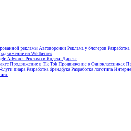
тированной рекламы
Автоворонки
Реклама у блогеров
Разработка
родвижение на Wildberries
ogle Adwords
Реклама в Яндекс.Директ
такте
Продвижение в Tik Tok
Продвижение в Одноклассниках
Пр
Услуги пиара
Разработка брендбука
Разработка логотипа
Интерне
тинг