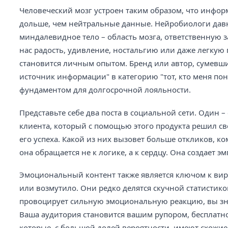
Человеческий мозг устроен таким образом, что информ
дольше, чем нейтральные данные. Нейробиологи дав
миндалевидное тело – область мозга, ответственную 
нас радость, удивление, ностальгию или даже легкую 
становится личным опытом. Бренд или автор, сумевши
источник информации" в категорию "тот, кто меня пон
фундаментом для долгосрочной лояльности.
Представьте себе два поста в социальной сети. Один –
клиента, который с помощью этого продукта решил 
его успеха. Какой из них вызовет больше откликов, к
она обращается не к логике, а к сердцу. Она создает э
Эмоциональный контент также является ключом к вира
или возмутило. Они редко делятся скучной статистик
провоцирует сильную эмоциональную реакцию, вы зна
Ваша аудитория становится вашим рупором, бесплатн
которые, с большой долей вероятности, имеют схожие