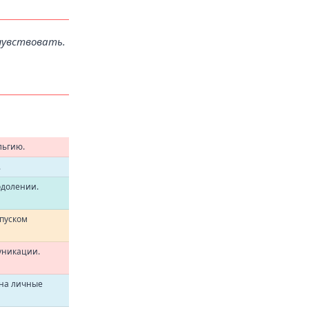
очувствовать.
льгию.
.
одолении.
пуском
уникации.
 на личные