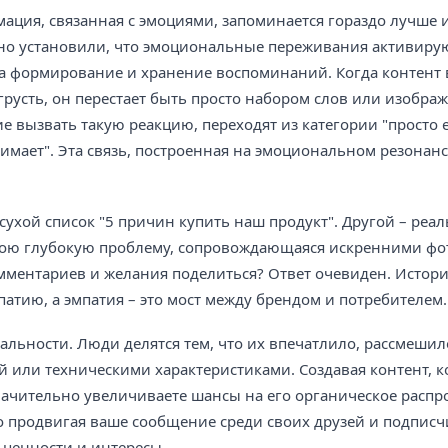
ация, связанная с эмоциями, запоминается гораздо лучше 
но установили, что эмоциональные переживания активиру
за формирование и хранение воспоминаний. Когда контент 
грусть, он перестает быть просто набором слов или изобра
е вызвать такую реакцию, переходят из категории "просто
имает". Эта связь, построенная на эмоциональном резонанс
 сухой список "5 причин купить наш продукт". Другой – реа
свою глубокую проблему, сопровождающаяся искренними ф
омментариев и желания поделиться? Ответ очевиден. Истори
мпатию, а эмпатия – это мост между брендом и потребителем.
льности. Люди делятся тем, что их впечатлило, рассмешил
ой или техническими характеристиками. Создавая контент, 
чительно увеличиваете шансы на его органическое распр
о продвигая ваше сообщение среди своих друзей и подписч
 ценности и интересы.