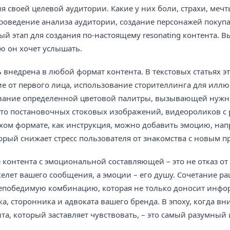
я своей целевой аудитории. Какие у них боли, страхи, мечт
Проведение анализа аудитории, создание персонажей покупа
й этап для создания по-настоящему resonating контента. В
ю он хочет услышать.
внедрена в любой формат контента. В текстовых статьях эт
е от первого лица, использование сторителлинга для илл
зование определенной цветовой палитры, вызывающей нуж
сто постановочных стоковых изображений, видеороликов с
ухом формате, как инструкция, можно добавить эмоцию, нап
ый снижает стресс пользователя от знакомства с новым п
е контента с эмоциональной составляющей – это не отказ от
келет вашего сообщения, а эмоции – его душу. Сочетание 
непобедимую комбинацию, которая не только доносит инфо
а, сторонника и адвоката вашего бренда. В эпоху, когда вн
а, который заставляет чувствовать, – это самый разумный 