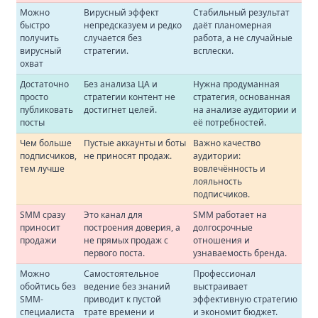
Можно
Вирусный эффект
Стабильный результат
быстро
непредсказуем и редко
даёт планомерная
получить
случается без
работа, а не случайные
вирусный
стратегии.
всплески.
охват
Достаточно
Без анализа ЦА и
Нужна продуманная
просто
стратегии контент не
стратегия, основанная
публиковать
достигнет целей.
на анализе аудитории и
посты
её потребностей.
Чем больше
Пустые аккаунты и боты
Важно качество
подписчиков,
не приносят продаж.
аудитории:
тем лучше
вовлечённость и
лояльность
подписчиков.
SMM сразу
Это канал для
SMM работает на
приносит
построения доверия, а
долгосрочные
продажи
не прямых продаж с
отношения и
первого поста.
узнаваемость бренда.
Можно
Самостоятельное
Профессионал
обойтись без
ведение без знаний
выстраивает
SMM-
приводит к пустой
эффективную стратегию
специалиста
трате времени и
и экономит бюджет.