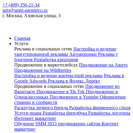
+7 (499) 350-21-34
info@smm-agentstvo.ru
г. Москва, Азовская улица, 3
Главная
Услуги
Реклама в социальных сетях
Настройка и ведение
таргетированной рекламы
Автоворонки
Реклама у
блогеров
Разработка креативов
Продвижение в маркетплейсах
Продвижение на Авито
Продвижение на Wildberries
Настройка и ведение контекстной рекламы
Реклама в
Google Adwords
Реклама в Яндекс.Директ
Продвижение в социальных сетях
Продвижение во
Вконтакте
Продвижение в Tik Tok
Продвижение в
Одноклассниках
Продвижение в Youtube
Оформление
страниц и сообществ
Раскрутка личного бренда
Разработка фирменного стиля
Услуги пиара
Разработка брендбука
Разработка логотипа
Интернет маркетинг
Обучение SMM
SEO продвижение сайтов
Контент
маркетинг