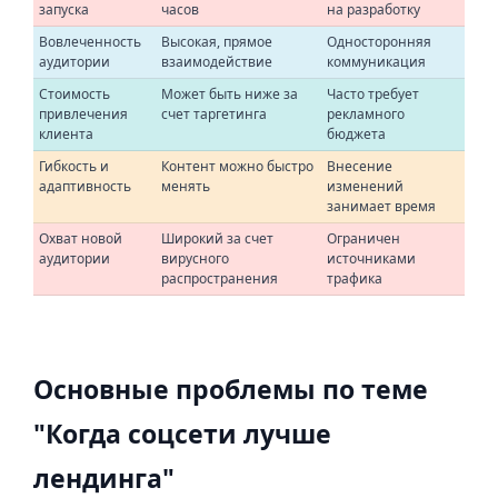
запуска
часов
на разработку
Вовлеченность
Высокая, прямое
Односторонняя
аудитории
взаимодействие
коммуникация
Стоимость
Может быть ниже за
Часто требует
привлечения
счет таргетинга
рекламного
клиента
бюджета
Гибкость и
Контент можно быстро
Внесение
адаптивность
менять
изменений
занимает время
Охват новой
Широкий за счет
Ограничен
аудитории
вирусного
источниками
распространения
трафика
Основные проблемы по теме
"Когда соцсети лучше
лендинга"