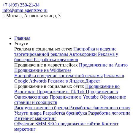
+7 (499) 350-21-34
info@smm-agentstvo.ru
г. Москва, Азовская улица, 3
Главная
Услуги
Реклама в социальных сетях
Настройка и ведение
таргетированной рекламы
Автоворонки
Реклама у
блогеров
Разработка креативов
Продвижение в маркетплейсах
Продвижение на Авито
Продвижение на Wildberries
Настройка и ведение контекстной рекламы
Реклама в
Google Adwords
Реклама в Яндекс.Директ
Продвижение в социальных сетях
Продвижение во
Вконтакте
Продвижение в Tik Tok
Продвижение в
Одноклассниках
Продвижение в Youtube
Оформление
страниц и сообществ
Раскрутка личного бренда
Разработка фирменного стиля
Услуги пиара
Разработка брендбука
Разработка логотипа
Интернет маркетинг
Обучение SMM
SEO продвижение сайтов
Контент
маркетинг