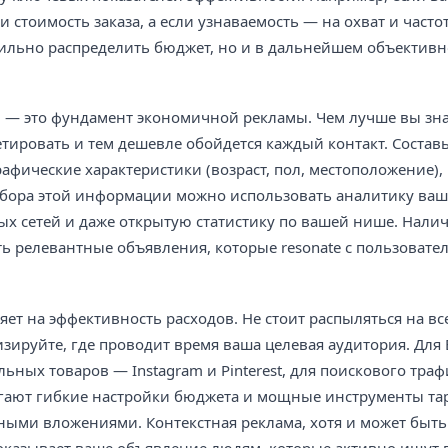
 стоимость заказа, а если узнаваемость — на охват и частот
вильно распределить бюджет, но и в дальнейшем объектив
— это фундамент экономичной рекламы. Чем лучше вы зна
етировать и тем дешевле обойдется каждый контакт. Составь
афические характеристики (возраст, пол, местоположение),
сбора этой информации можно использовать аналитику ваше
х сетей и даже открытую статистику по вашей нише. Нали
ть релевантные объявления, которые resonate с пользовате
т на эффективность расходов. Не стоит распыляться на в
зируйте, где проводит время ваша целевая аудитория. Для
ьных товаров — Instagram и Pinterest, для поискового тра
агают гибкие настройки бюджета и мощные инструменты тар
ными вложениями. Контекстная реклама, хотя и может быть