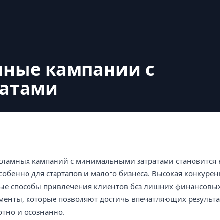
мные кампании с
атами
кламных кампаний с минимальными затратами становится 
обенно для стартапов и малого бизнеса. Высокая конкурен
ые способы привлечения клиентов без лишних финансовых 
ументы, которые позволяют достичь впечатляющих результа
отно и осознанно.