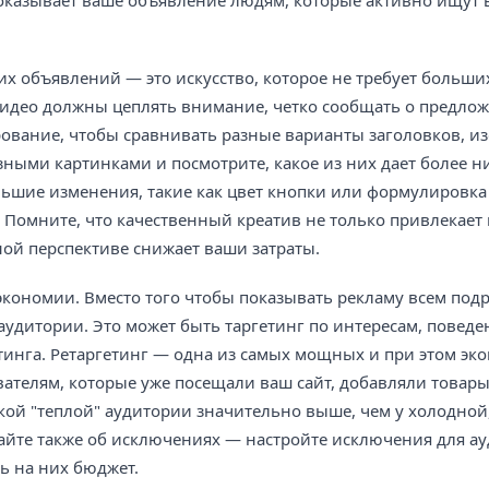
 показывает ваше объявление людям, которые активно ищут 
их объявлений — это искусство, которое не требует больших
 видео должны цеплять внимание, четко сообщать о предло
рование, чтобы сравнивать разные варианты заголовков, и
зными картинками и посмотрите, какое из них дает более н
льшие изменения, такие как цвет кнопки или формулировка 
 Помните, что качественный креатив не только привлекает 
ной перспективе снижает ваши затраты.
экономии. Вместо того чтобы показывать рекламу всем подр
аудитории. Это может быть таргетинг по интересам, поведе
етинга. Ретаргетинг — одна из самых мощных и при этом э
ателям, которые уже посещали ваш сайт, добавляли товары
кой "теплой" аудитории значительно выше, чем у холодной, 
айте также об исключениях — настройте исключения для а
ь на них бюджет.