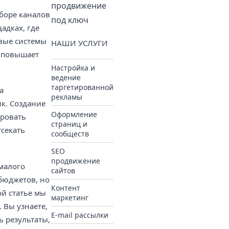
продвижение
боре каналов
под ключ
адках, где
овые системы
НАШИ УСЛУГИ
о повышает
Настройка и
ведение
таргетированной
а
рекламы
ик. Создание
Оформление
ировать
страниц и
тсекать
сообществ
SEO
продвижение
 малого
сайтов
бюджетов, но
Контент
ой статье мы
маркетинг
 Вы узнаете,
E-mail рассылки
 результаты,