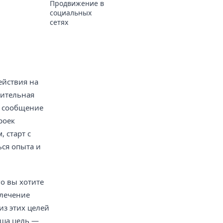
Продвижение в
социальных
сетях
ействия на
чительная
е сообщение
роек
 старт с
ься опыта и
о вы хотите
влечение
из этих целей
аша цель —