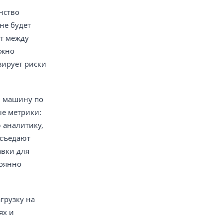
нство
не будет
ет между
ожно
зирует риски
ю машину по
ые метрики:
 аналитику,
 съедают
авки для
тоянно
грузку на
ях и