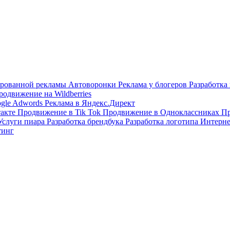
тированной рекламы
Автоворонки
Реклама у блогеров
Разработка
родвижение на Wildberries
ogle Adwords
Реклама в Яндекс.Директ
такте
Продвижение в Tik Tok
Продвижение в Одноклассниках
Пр
Услуги пиара
Разработка брендбука
Разработка логотипа
Интерне
тинг