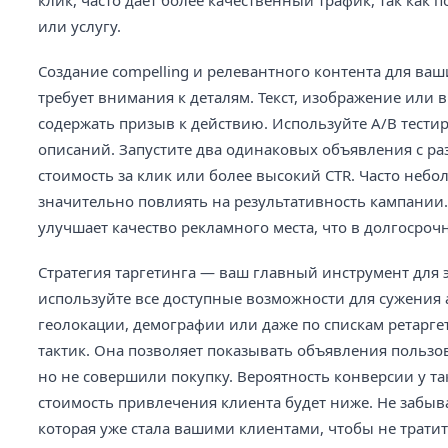
клик, часто дает более качественный трафик, так как
или услугу.
Создание compelling и релевантного контента для ваш
требует внимания к деталям. Текст, изображение или
содержать призыв к действию. Используйте A/B тести
описаний. Запустите два одинаковых объявления с ра
стоимость за клик или более высокий CTR. Часто небо
значительно повлиять на результативность кампании.
улучшает качество рекламного места, что в долгосроч
Стратегия таргетинга — ваш главный инструмент для 
используйте все доступные возможности для сужения 
геолокации, демографии или даже по спискам ретарг
тактик. Она позволяет показывать объявления пользов
но не совершили покупку. Вероятность конверсии у та
стоимость привлечения клиента будет ниже. Не забыв
которая уже стала вашими клиентами, чтобы не тратит