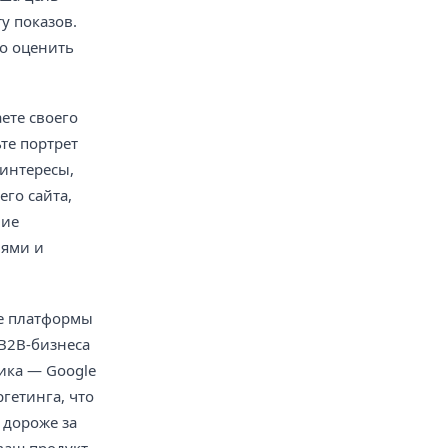
у показов.
но оценить
ете своего
те портрет
 интересы,
го сайта,
чие
лями и
се платформы
 B2B-бизнеса
фика — Google
гетинга, что
 дороже за