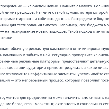
аспределение — ключевой навык. Начните с малого. Больши
 лимит расходов. Начните с такой суммы, потеря которой 
кспериментировать и собирать данные. Распределите бюдж
ми для тестирования гипотез. Например, 70% бюджета м
 — на тестирование новых подходов. Такой подход миними
связки.
вращает обычную рекламную кампанию в оптимизированну
ь кампанию и забыть о ней. Регулярно проверяйте ключев
Современные рекламные платформы предоставляют детальную
вые слова или аудитории приносят результат, а какие лишь
ию: отключайте неэффективные элементы, увеличивайте ст
зация — это непрерывный процесс, который позволяет пос
трументов для продвижения может значительно снизить на
ение блога, email-маркетинг, активность в социальных сет