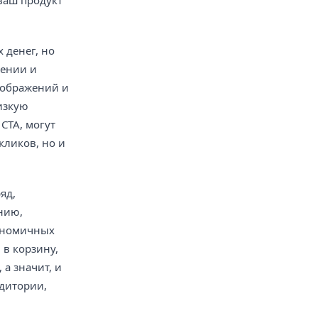
ваш продукт
 денег, но
жении и
зображений и
изкую
CTA, могут
кликов, но и
яд,
нию,
кономичных
 в корзину,
а значит, и
удитории,