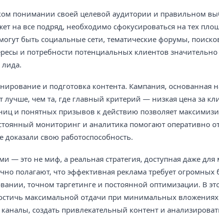
оком понимании своей целевой аудитории и правильном вы
ет на все подряд, необходимо сфокусироваться на тех площ
могут быть социальные сети, тематические форумы, поиск
ересы и потребности потенциальных клиентов значительн
 лида.
нирование и подготовка контента. Кампания, основанная н
т лучше, чем та, где главный критерий — низкая цена за кл
ниц и понятных призывов к действию позволяет максимиз
постоянный мониторинг и аналитика помогают оперативно о
е доказали свою работоспособность.
 — это не миф, а реальная стратегия, доступная даже для
чно полагают, что эффективная реклама требует огромных 
вании, точном таргетинге и постоянной оптимизации. В эт
остичь максимальной отдачи при минимальных вложениях.
каналы, создать привлекательный контент и анализировать