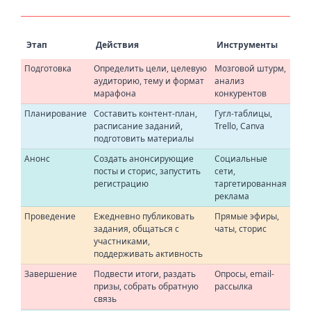
Этап
Действия
Инструменты
Подготовка
Определить цели, целевую
Мозговой штурм,
аудиторию, тему и формат
анализ
марафона
конкурентов
Планирование
Составить контент-план,
Гугл-таблицы,
расписание заданий,
Trello, Canva
подготовить материалы
Анонс
Создать анонсирующие
Социальные
посты и сторис, запустить
сети,
регистрацию
таргетированная
реклама
Проведение
Ежедневно публиковать
Прямые эфиры,
задания, общаться с
чаты, сторис
участниками,
поддерживать активность
Завершение
Подвести итоги, раздать
Опросы, email-
призы, собрать обратную
рассылка
связь