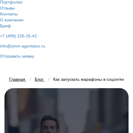
Портфолио
Отзывы
Контакты
О компании
Бриф
+7 (499) 226-25-42
info@smm-agentstvo.ru
Отправить заявку
Главная
Блог
Как запускать марафоны в соцсетях