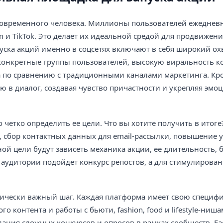
современного человека. Миллионы пользователей ежеднев
ram и TikTok. Это делает их идеальной средой для продвижен
ска акций именно в соцсетях включают в себя широкий ох
конкретные группы пользователей, высокую виральность к
 по сравнению с традиционными каналами маркетинга. Кро
 в диалог, создавая чувство причастности и укрепляя эм
четко определить ее цели. Что вы хотите получить в итог
, сбор контактных данных для email-рассылки, повышение 
ной цели будут зависеть механика акции, ее длительность, 
 аудитории подойдет конкурс репостов, а для стимулирова
ически важный шаг. Каждая платформа имеет свою специфи
 контента и работы с бьюти, fashion, food и lifestyle-ниша
ния сложных конкурсов и опросов в рамках сообществ. Fa