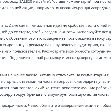
 промокод SALE20 на сайте", "оставь комментарий под посто
г для вашей акции, например, #НазваниеБрендаРаспродажа,
ть. Даже самая гениальная идея не сработает, если о ней н
ней до ее старта, чтобы создать ажиотаж. Используйте все 
рис с обратным отсчетом, закрепите пост с акцией вверху ст
ргетированную рекламу на вашу целевую аудиторию, включа
а них пользователей. Рассмотрите возможность сотрудниче
ения. Подключите email-рассылку и мессенджеры для инфо
кции не менее важно. Активно отвечайте на комментарии и
е сторис с ответами на частые вопросы, благодарите участн
лагает пользовательский контент, репостите лучшие работы 
мосферу вокруг бренда и стимулирует большую активность.
прозрачными. Четко объявите о завершении акции и побл