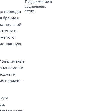
Продвижение в
социальных
сетях
но проводят
ия бренда и
ват целевой
онтента и
ме того,
оциональную
е? Увеличение
узнаваемости
бюджет и
ния продаж —
ку и
ми.
cebook часто