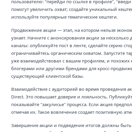
пользователю: "перейди по ссылке в профиле", "введи
помогут увеличить охват; создайте уникальный хеште
используйте популярные тематические хештеги.
Продвижение акции — этап, на котором нельзя экономи
узнает. Начните с анонсирования акции за несколько д
каналы: опубликуйте пост в ленте, сделайте серию сто
ограничивайтесь органическим охватом. Запустите та
уже взаимодействовал с вашим профилем, и похожих н
блогерами или другими брендами для кросс-продвиж
существующей клиентской базы.
Взаимодействие с аудиторией во время проведения а
Direct. Это повышает доверие и лояльность. Публикуйт
показывайте "закулисье" процесса. Если акция предпо
отмечая их. Такое вовлечение создает позитивную ат
Завершение акции и подведение итогов должны быть 