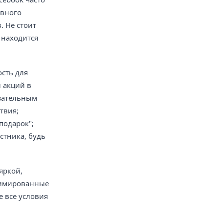
ивного
. Не стоит
 находится
ость для
 акций в
язательным
твия;
подарок";
стника, будь
яркой,
нимированные
 все условия