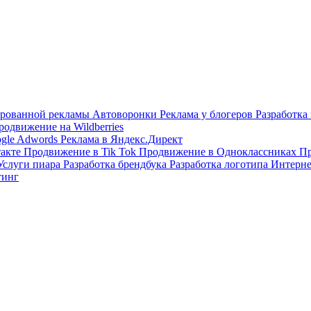
тированной рекламы
Автоворонки
Реклама у блогеров
Разработка
родвижение на Wildberries
ogle Adwords
Реклама в Яндекс.Директ
такте
Продвижение в Tik Tok
Продвижение в Одноклассниках
Пр
Услуги пиара
Разработка брендбука
Разработка логотипа
Интерне
тинг