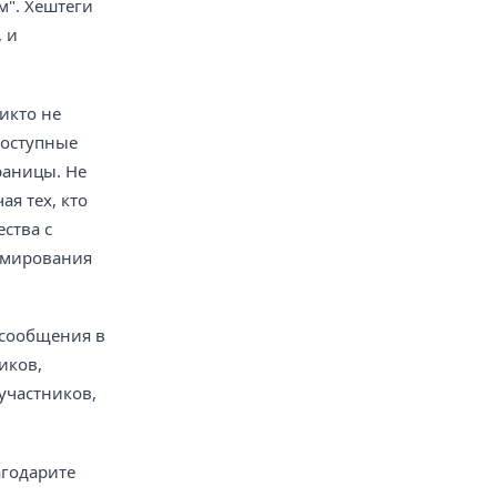
м". Хештеги
 и
икто не
доступные
раницы. Не
я тех, кто
ства с
рмирования
 сообщения в
иков,
участников,
агодарите