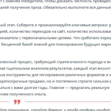
т с именем победителя, чтобы доказать честность проведен
талей получения приза. Обязательно выполните все данны
ый этап. Соберите и проанализируйте ключевые метрики: р
цией, количество переходов на сайт, количество использов
показатели с первоначальными целями. Что сработало хоро
т бесценной базой знаний для планирования будущих мар
плексный процесс, требующий стратегического подхода и в
вая тщательным анализом результатов, каждый этап вносит
ные инструменты для тестирования различных форматов и 
 краткосрочные продажи, но и постепенно строите сильное 
аться с вами долгие годы. Главное — предлагать реальную 
снове полученного опыта.
айте отношения, стройте доверие, и тогда продажи придут 