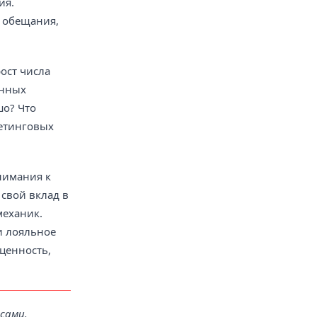
ия.
е обещания,
ост числа
анных
шо? Что
кетинговых
нимания к
 свой вклад в
механик.
и лояльное
ценность,
сами.