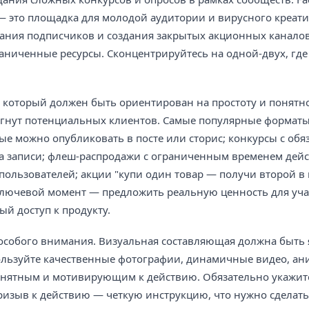
k — это площадка для молодой аудитории и вирусного креат
ания подписчиков и создания закрытых акционных каналов
граниченные ресурсы. Сконцентрируйтесь на одной-двух, где
, который должен быть ориентирован на простоту и понятн
угнут потенциальных клиентов. Самые популярные форматы
рые можно опубликовать в посте или сторис; конкурсы с об
ста записи; флеш-распродажи с ограниченным временем дейс
ользователей; акции "купи один товар — получи второй в 
Ключевой момент — предложить реальную ценность для уча
й доступ к продукту.
 особого внимания. Визуальная составляющая должна быть 
пользуйте качественные фотографии, динамичные видео, а
понятным и мотивирующим к действию. Обязательно укажите
призыв к действию — четкую инструкцию, что нужно сделать