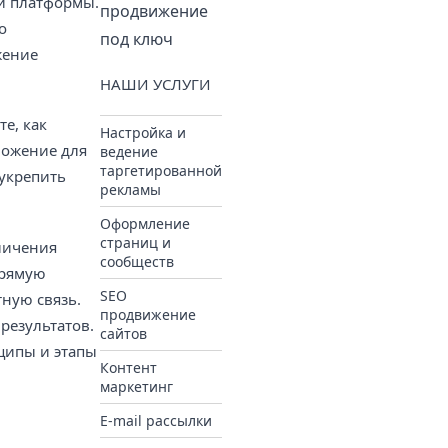
й платформы.
продвижение
о
под ключ
жение
НАШИ УСЛУГИ
е, как
Настройка и
дложение для
ведение
таргетированной
 укрепить
рекламы
Оформление
страниц и
личения
сообществ
прямую
SEO
ную связь.
продвижение
результатов.
сайтов
ципы и этапы
Контент
маркетинг
E-mail рассылки