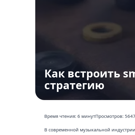
Продвижение в Одноклассниках
Продвижение в Youtube
Оформление страниц и сообществ
Как встроить 
стратегию
Время чтения:
6 минут
Просмотров:
564
В современной музыкальной индустрии 