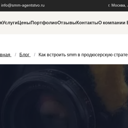
info@smm-agentstvo.ru
г. Москва,
я
Услуги
Цены
Портфолио
Отзывы
Контакты
О компании
Продвижение в маркетплейсах
На
Продвижение на Авито
Ре
авная
Блог
Как встроить smm в продюсерскую страт
Продвижение на Wildberries
Ре
Раскрутка личного бренда
Об
Разработка фирменного стиля
SE
Услуги пиара