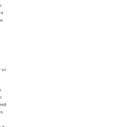
ю
та
ки
 от
о
ю
еей
то
 и