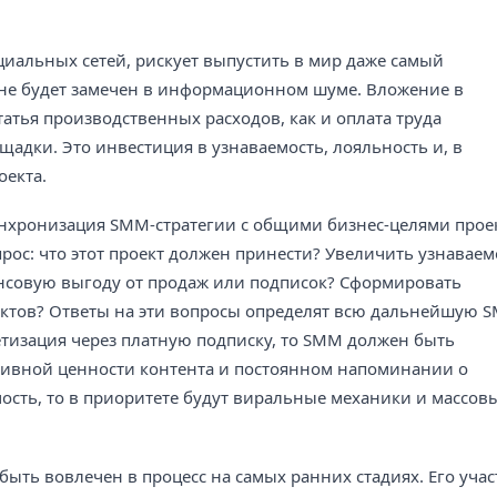
циальных сетей, рискует выпустить в мир даже самый
 не будет замечен в информационном шуме. Вложение в
татья производственных расходов, как и оплата труда
адки. Это инвестиция в узнаваемость, лояльность и, в
оекта.
нхронизация SMM-стратегии с общими бизнес-целями проек
рос: что этот проект должен принести? Увеличить узнаваем
нсовую выгоду от продаж или подписок? Сформировать
ктов? Ответы на эти вопросы определят всю дальнейшую 
етизация через платную подписку, то SMM должен быть
зивной ценности контента и постоянном напоминании о
мость, то в приоритете будут виральные механики и массов
ть вовлечен в процесс на самых ранних стадиях. Его учас