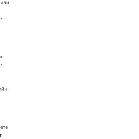
 или
е
ле
е
айн-
рете
т