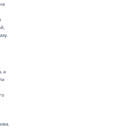
 на
и
й,
азу.
, а
ла
го
ива.