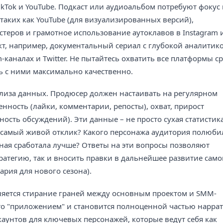
TikTok и YouTube. Подкаст или аудиоальбом потребуют фокус
таких как YouTube (для визуализированных версий),
теров и грамотное использование аутоклавов в Instagram 
кт, например, документальный сериал с глубокой аналитико
каналах и Twitter. Не пытайтесь охватить все платформы ср
ь с ними максимально качественно.
иза данных. Продюсер должен настаивать на регулярном
ность (лайки, комментарии, репосты), охват, прирост
ность обсуждений). Эти данные – не просто сухая статистика
а самый живой отклик? Какого персонажа аудитория полюби
ная сработала лучше? Ответы на эти вопросы позволяют
атегию, так и вносить правки в дальнейшее развитие само
ария для нового сезона).
яется стирание граней между основным проектом и SMM-
то "приложением" и становится полноценной частью наррат
аунтов для ключевых персонажей, которые ведут себя как