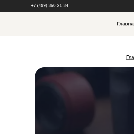
+7 (499) 350-21-34
Главна
Реклама в социальных сетях
Настройка и ведение таргетированной
Гл
рекламы
Автоворонки
Реклама у блогеров
Разработка креативов
Продвижение в социальных сетях
Продвижение во Вконтакте
Продвижение в Tik Tok