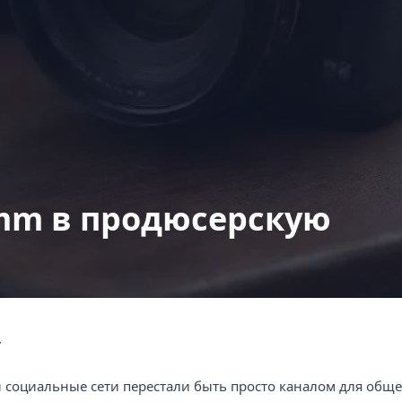
Ко
Разработка брендбука
Разработка логотипа
Интернет маркетинг
smm в продюсерскую
7
социальные сети перестали быть просто каналом для общ