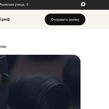
 Азовская улица, 3
Бриф
Отправить заявку
стройка и ведение контекстной рекламы
клама в Google Adwords
егию
клама в Яндекс.Директ
учение SMM
O продвижение сайтов