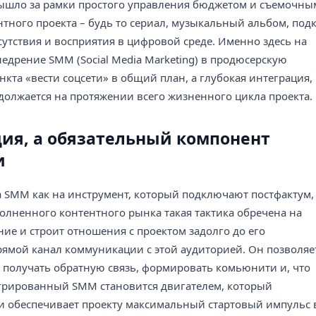
ышло за рамки простого управления бюджетом и съемочны
нтного проекта – будь то сериал, музыкальный альбом, подк
сутствия и восприятия в цифровой среде. Именно здесь на
едрение SMM (Social Media Marketing) в продюсерскую
нкта «вести соцсети» в общий план, а глубокая интеграция,
одолжается на протяжении всего жизненного цикла проекта.
ция, а обязательный компонент
и
а SMM как на инструмент, который подключают постфактум,
еполненного контентного рынка такая тактика обречена на
ие и строит отношения с проектом задолго до его
рямой канал коммуникации с этой аудиторией. Он позволяе
, получать обратную связь, формировать комьюнити и, что
егрированный SMM становится двигателем, который
 и обеспечивает проекту максимальный стартовый импульс 