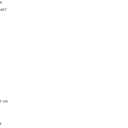
м
аст
т не
в