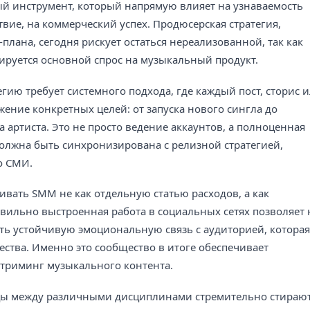
й инструмент, который напрямую влияет на узнаваемость
ствие, на коммерческий успех. Продюсерская стратегия,
ана, сегодня рискует остаться нереализованной, так как
руется основной спрос на музыкальный продукт.
ию требует системного подхода, где каждый пост, сторис 
ение конкретных целей: от запуска нового сингла до
 артиста. Это не просто ведение аккаунтов, а полноценная
должна быть синхронизирована с релизной стратегией,
о СМИ.
вать SMM не как отдельную статью расходов, а как
вильно выстроенная работа в социальных сетях позволяет 
ать устойчивую эмоциональную связь с аудиторией, которая
ства. Именно это сообщество в итоге обеспечивает
стриминг музыкального контента.
ы между различными дисциплинами стремительно стирают