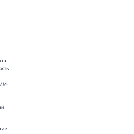
та.
ость
SMM-
ый
тие