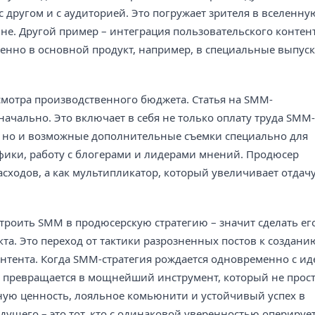
 другом и с аудиторией. Это погружает зрителя в вселенну
вне. Другой пример – интеграция пользовательского контен
венно в основной продукт, например, в специальные выпус
смотра производственного бюджета. Статья на SMM-
ачально. Это включает в себя не только оплату труда SMM-
, но и возможные дополнительные съемки специально для
фики, работу с блогерами и лидерами мнений. Продюсер
сходов, а как мультипликатор, который увеличивает отдачу
строить SMM в продюсерскую стратегию – значит сделать ег
а. Это переход от тактики разрозненных постов к создани
нтента. Когда SMM-стратегия рождается одновременно с ид
на превращается в мощнейший инструмент, который не прос
чную ценность, лояльное комьюнити и устойчивый успех в
ущего – это тот, кто с одинаковой уверенностью оперирует