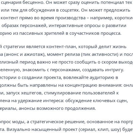
сценария бесценно. Он может сразу оценить потенциал тех
или тем для обсуждения в соцсетях. Он может предложить
контент прямо во время производства – например, коротки
в образах персонажей, интерактивные опросы о развитии
орию из пассивных зрителей в соучастников процесса.
стратегии является контент-план, который делит жизнь
а (анонс и ажиотаж), момент релиза (пик активности) и пос
релизный период важно не просто сообщить о скором выход
селенную, знакомить с персонажами, создавать интригу.
истории о создании проекта, вовлекайте аудиторию в
я должны быть направлены на концентрацию внимания: онл
и, запуск хештегов, стимулирование пользователей к
лена на удержание интереса: обсуждение ключевых сцен,
териалы, анонсы возможного продолжения.
прос моды, а стратегическое решение, основанное на порт
а. Визуально насыщенный проект (сериал, клип, шоу) буде