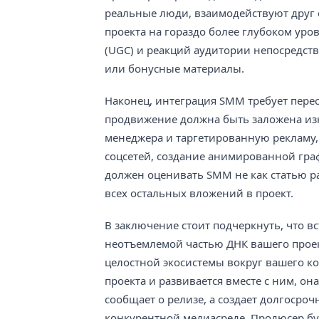
реальные люди, взаимодействуют друг с
проекта на гораздо более глубоком уро
(UGC) и реакций аудитории непосредст
или бонусные материалы.
Наконец, интеграция SMM требует пере
продвижение должна быть заложена изн
менеджера и таргетированную рекламу
соцсетей, создание анимированной гра
должен оценивать SMM не как статью ра
всех остальных вложений в проект.
В заключение стоит подчеркнуть, что в
неотъемлемой частью ДНК вашего проект
целостной экосистемы вокруг вашего ко
проекта и развивается вместе с ним, о
сообщает о релизе, а создает долгосро
конкурентной медиасреде. Продюсер буд