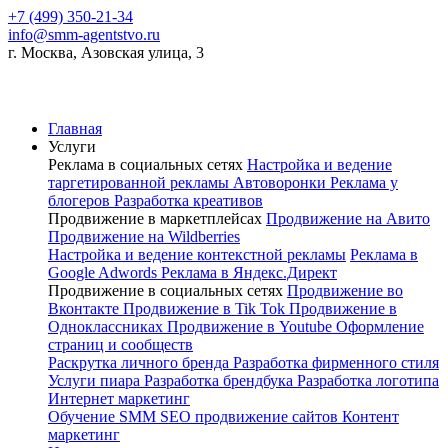
+7 (499) 350-21-34
info@smm-agentstvo.ru
г. Москва, Азовская улица, 3
Главная
Услуги
Реклама в социальных сетях
Настройка и ведение
таргетированной рекламы
Автоворонки
Реклама у
блогеров
Разработка креативов
Продвижение в маркетплейсах
Продвижение на Авито
Продвижение на Wildberries
Настройка и ведение контекстной рекламы
Реклама в
Google Adwords
Реклама в Яндекс.Директ
Продвижение в социальных сетях
Продвижение во
Вконтакте
Продвижение в Tik Tok
Продвижение в
Одноклассниках
Продвижение в Youtube
Оформление
страниц и сообществ
Раскрутка личного бренда
Разработка фирменного стиля
Услуги пиара
Разработка брендбука
Разработка логотипа
Интернет маркетинг
Обучение SMM
SEO продвижение сайтов
Контент
маркетинг