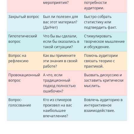
мероприятия?
потребности
аудитории.
Закрытый вопрос
Был ли полезен для
Быстро собрать
вас этот материал?
статистику или
(Да/Нет)
подтвердить факт.
Гипотетический
Что бы вы сделали,
Стимулировать
вопрос
если бы оказались в
творческое мышление
такой ситуации?
и обсуждение.
Вопрос на
Как вы примените
Помочь аудитории
рефлексию
эти знания в своей
связать теорию с
работе?
практикой.
Провокационный
А что, если
Вызвать дискуссию и
вопрос
традиционный
заставить критически
подход полностью
мыслить.
ошибочен?
Вопрос-
Кто из спикеров
Вовлечь аудиторию в
голосование
произвел на вас
интерактивное
наибольшее
взаимодействие.
впечатление?