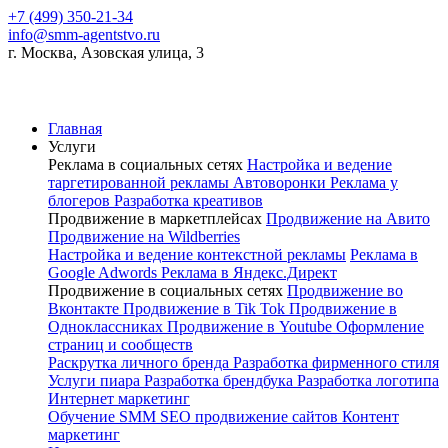
+7 (499) 350-21-34
info@smm-agentstvo.ru
г. Москва, Азовская улица, 3
Главная
Услуги
Реклама в социальных сетях
Настройка и ведение
таргетированной рекламы
Автоворонки
Реклама у
блогеров
Разработка креативов
Продвижение в маркетплейсах
Продвижение на Авито
Продвижение на Wildberries
Настройка и ведение контекстной рекламы
Реклама в
Google Adwords
Реклама в Яндекс.Директ
Продвижение в социальных сетях
Продвижение во
Вконтакте
Продвижение в Tik Tok
Продвижение в
Одноклассниках
Продвижение в Youtube
Оформление
страниц и сообществ
Раскрутка личного бренда
Разработка фирменного стиля
Услуги пиара
Разработка брендбука
Разработка логотипа
Интернет маркетинг
Обучение SMM
SEO продвижение сайтов
Контент
маркетинг