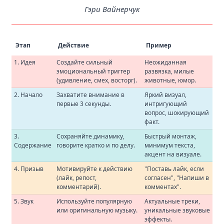
Гэри Вайнерчук
Этап
Действие
Пример
1. Идея
Создайте сильный
Неожиданная
эмоциональный триггер
развязка, милые
(удивление, смех, восторг).
животные, юмор.
2. Начало
Захватите внимание в
Яркий визуал,
первые 3 секунды.
интригующий
вопрос, шокирующий
факт.
3.
Сохраняйте динамику,
Быстрый монтаж,
Содержание
говорите кратко и по делу.
минимум текста,
акцент на визуале.
4. Призыв
Мотивируйте к действию
"Поставь лайк, если
(лайк, репост,
согласен", "Напиши в
комментарий).
комментах".
5. Звук
Используйте популярную
Актуальные треки,
или оригинальную музыку.
уникальные звуковые
эффекты.