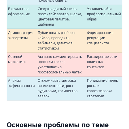
полезные советы
Визуальное
Создать единый стиль
Узнаваемый и
оформление
профилей: аватар, шапка,
профессиональный
цветовая палитра,
образ
шаблоны
Демонстрация
Публиковать разборы
Формирование
экспертизы
кейсов, проводить
репутации
вебинары, делиться
специалиста
статистикой
Сетевой
Активно комментировать
Расширение сети
маркетинг
профили коллег,
полезных
участвовать в
контактов
профессиональных чатах
Анализ
Отслеживать метрики
Понимание точек
эффективности
вовлеченности, рост
роста и
аудитории, количество
корректировка
заявок
стратегии
Основные проблемы по теме