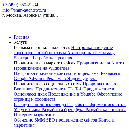
+7 (499) 350-21-34
info@smm-agentstvo.ru
г. Москва, Азовская улица, 3
Главная
Услуги
Реклама в социальных сетях
Настройка и ведение
таргетированной рекламы
Автоворонки
Реклама у
блогеров
Разработка креативов
Продвижение в маркетплейсах
Продвижение на Авито
Продвижение на Wildberries
Настройка и ведение контекстной рекламы
Реклама в
Google Adwords
Реклама в Яндекс.Директ
Продвижение в социальных сетях
Продвижение во
Вконтакте
Продвижение в Tik Tok
Продвижение в
Одноклассниках
Продвижение в Youtube
Оформление
страниц и сообществ
Раскрутка личного бренда
Разработка фирменного стиля
Услуги пиара
Разработка брендбука
Разработка логотипа
Интернет маркетинг
Обучение SMM
SEO продвижение сайтов
Контент
маркетинг