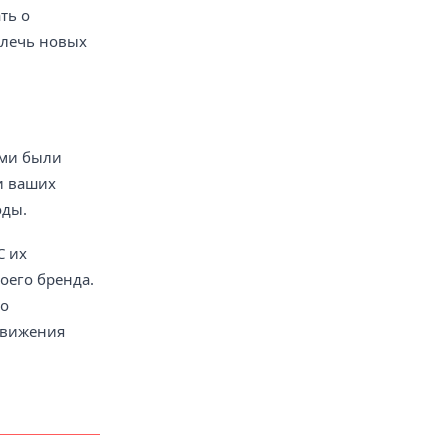
ть о
влечь новых
ыми были
и ваших
оды.
С их
оего бренда.
но
движения