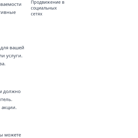
Продвижение в
аваемости
социальных
ктивные
сетях
 для вашей
и услуги.
ва.
ам должно
итель.
 акции.
Вы можете