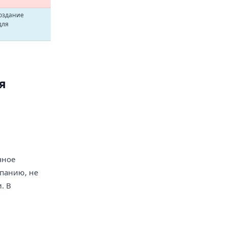
создание
для
я
чное
панию, не
. В