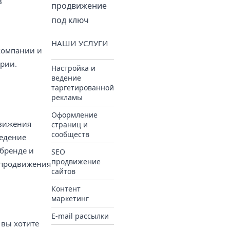
в
продвижение
под ключ
НАШИ УСЛУГИ
компании и
ории.
Настройка и
ведение
таргетированной
рекламы
Оформление
движения
страниц и
сообществ
ведение
бренде и
SEO
продвижение
я продвижения
сайтов
Контент
маркетинг
E-mail рассылки
 вы хотите