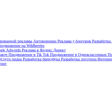
тированной рекламы
Автоворонки
Реклама у блогеров
Разработка
родвижение на Wildberries
ogle Adwords
Реклама в Яндекс.Директ
такте
Продвижение в Tik Tok
Продвижение в Одноклассниках
Пр
Услуги пиара
Разработка брендбука
Разработка логотипа
Интерне
тинг