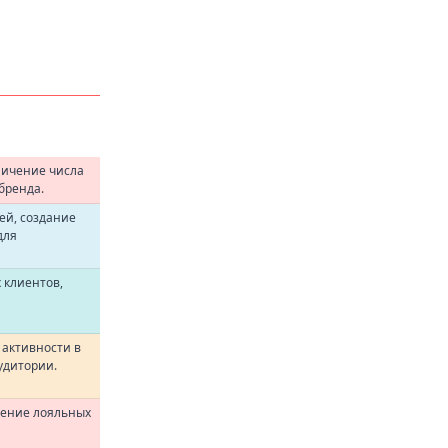
личение числа
бренда.
ей, создание
для
 клиентов,
 активности в
удитории.
чение лояльных