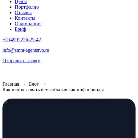
Цены
Портфолио
Отзывы
Контакты
О компании
Бриф
+7 (499) 226-25-42
info@smm-agentstvo.ru
Отправить заявку
Главная
Блог
Как использовать dev-события как инфоповоды