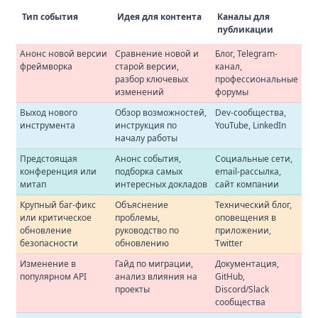
Тип события
Идея для контента
Каналы для
публикации
Анонс новой версии
Сравнение новой и
Блог, Telegram-
фреймворка
старой версии,
канал,
разбор ключевых
профессиональные
изменений
форумы
Выход нового
Обзор возможностей,
Dev-сообщества,
инструмента
инструкция по
YouTube, LinkedIn
началу работы
Предстоящая
Анонс события,
Социальные сети,
конференция или
подборка самых
email-рассылка,
митап
интересных докладов
сайт компании
Крупный баг-фикс
Объяснение
Технический блог,
или критическое
проблемы,
оповещения в
обновление
руководство по
приложении,
безопасности
обновлению
Twitter
Изменение в
Гайд по миграции,
Документация,
популярном API
анализ влияния на
GitHub,
проекты
Discord/Slack
сообщества