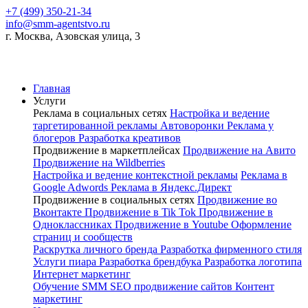
+7 (499) 350-21-34
info@smm-agentstvo.ru
г. Москва, Азовская улица, 3
Главная
Услуги
Реклама в социальных сетях
Настройка и ведение
таргетированной рекламы
Автоворонки
Реклама у
блогеров
Разработка креативов
Продвижение в маркетплейсах
Продвижение на Авито
Продвижение на Wildberries
Настройка и ведение контекстной рекламы
Реклама в
Google Adwords
Реклама в Яндекс.Директ
Продвижение в социальных сетях
Продвижение во
Вконтакте
Продвижение в Tik Tok
Продвижение в
Одноклассниках
Продвижение в Youtube
Оформление
страниц и сообществ
Раскрутка личного бренда
Разработка фирменного стиля
Услуги пиара
Разработка брендбука
Разработка логотипа
Интернет маркетинг
Обучение SMM
SEO продвижение сайтов
Контент
маркетинг