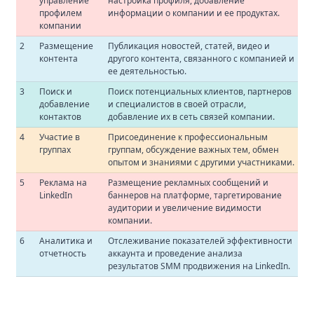
управление
настройка профиля, добавление
профилем
информации о компании и ее продуктах.
компании
2
Размещение
Публикация новостей, статей, видео и
контента
другого контента, связанного с компанией и
ее деятельностью.
3
Поиск и
Поиск потенциальных клиентов, партнеров
добавление
и специалистов в своей отрасли,
контактов
добавление их в сеть связей компании.
4
Участие в
Присоединение к профессиональным
группах
группам, обсуждение важных тем, обмен
опытом и знаниями с другими участниками.
5
Реклама на
Размещение рекламных сообщений и
LinkedIn
баннеров на платформе, таргетирование
аудитории и увеличение видимости
компании.
6
Аналитика и
Отслеживание показателей эффективности
отчетность
аккаунта и проведение анализа
результатов SMM продвижения на LinkedIn.