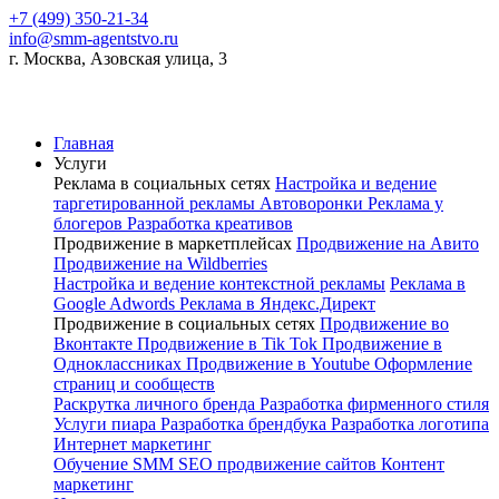
+7 (499) 350-21-34
info@smm-agentstvo.ru
г. Москва, Азовская улица, 3
Главная
Услуги
Реклама в социальных сетях
Настройка и ведение
таргетированной рекламы
Автоворонки
Реклама у
блогеров
Разработка креативов
Продвижение в маркетплейсах
Продвижение на Авито
Продвижение на Wildberries
Настройка и ведение контекстной рекламы
Реклама в
Google Adwords
Реклама в Яндекс.Директ
Продвижение в социальных сетях
Продвижение во
Вконтакте
Продвижение в Tik Tok
Продвижение в
Одноклассниках
Продвижение в Youtube
Оформление
страниц и сообществ
Раскрутка личного бренда
Разработка фирменного стиля
Услуги пиара
Разработка брендбука
Разработка логотипа
Интернет маркетинг
Обучение SMM
SEO продвижение сайтов
Контент
маркетинг