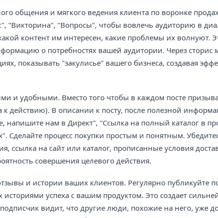
ого общения и мягкого ведения клиента по воронке прода
", "Викторина", "Вопросы", чтобы вовлечь аудиторию в диа
какой контент им интересен, какие проблемы их волнуют. Э
нформацию о потребностях вашей аудитории. Через сторис
иях, показывать "закулисье" вашего бизнеса, создавая эффе
и и удобными. Вместо того чтобы в каждом посте призыва
ва к действию). В описании к посту, после полезной информ
е, напишите нам в Директ", "Ссылка на полный каталог в пр
". Сделайте процесс покупки простым и понятным. Убедитес
, ссылка на сайт или каталог, прописанные условия доста
роятность совершения целевого действия.
отзывы и истории ваших клиентов. Регулярно публикуйте по
 историями успеха с вашим продуктом. Это создает сильн
подписчик видит, что другие люди, похожие на него, уже д