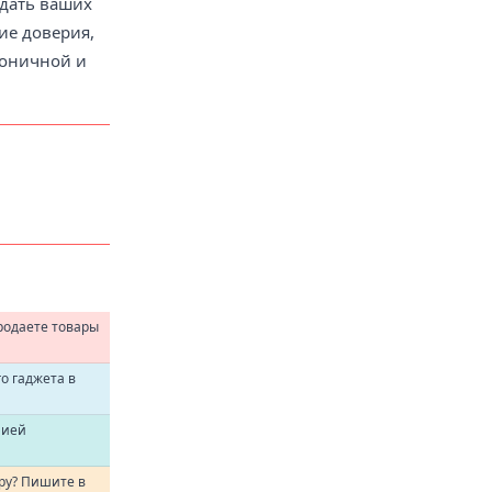
ждать ваших
ие доверия,
моничной и
родаете товары
о гаджета в
фией
ору? Пишите в