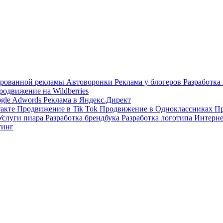
тированной рекламы
Автоворонки
Реклама у блогеров
Разработка
родвижение на Wildberries
ogle Adwords
Реклама в Яндекс.Директ
такте
Продвижение в Tik Tok
Продвижение в Одноклассниках
Пр
Услуги пиара
Разработка брендбука
Разработка логотипа
Интерне
тинг