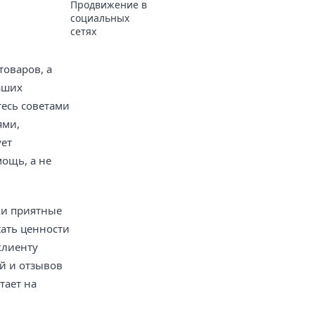
Продвижение в
социальных
сетях
товаров, а
аших
тесь советами
ями,
ует
мощь, а не
ки приятные
жать ценности
клиенту
ий и отзывов
тает на