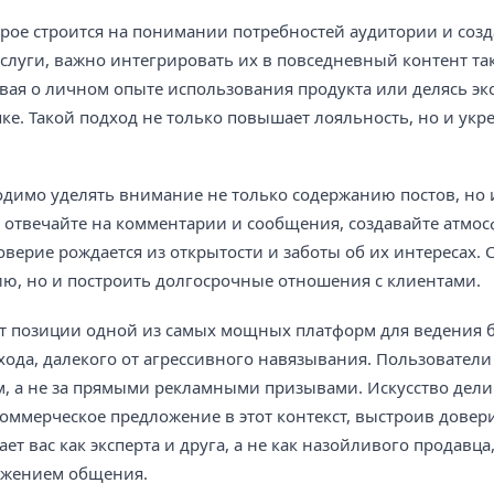
торое строится на понимании потребностей аудитории и соз
слуги, важно интегрировать их в повседневный контент так
ывая о личном опыте использования продукта или делясь эк
ке. Такой подход не только повышает лояльность, но и укр
одимо уделять внимание не только содержанию постов, но 
, отвечайте на комментарии и сообщения, создавайте атмос
оверие рождается из открытости и заботы об их интересах. 
ию, но и построить долгосрочные отношения с клиентами.
ет позиции одной из самых мощных платформ для ведения б
ода, далекого от агрессивного навязывания. Пользователи
м, а не за прямыми рекламными призывами. Искусство дел
коммерческое предложение в этот контекст, выстроив дове
 вас как эксперта и друга, а не как назойливого продавца
лжением общения.