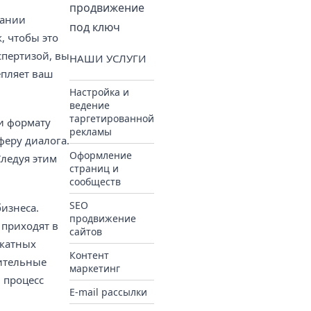
продвижение
дании
под ключ
, чтобы это
спертизой, вы
НАШИ УСЛУГИ
епляет ваш
Настройка и
ведение
таргетированной
и формату
рекламы
феру диалога.
Оформление
Следуя этим
страниц и
сообществ
SEO
изнеса.
продвижение
 приходят в
сайтов
икатных
Контент
рительные
маркетинг
, процесс
E-mail рассылки