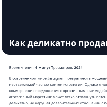
Как деликатно прода
Время чтения:
6 минут
Просмотров:
2024
В современном мире Instagram превратился в мощный 
неотъемлемой частью контент-стратегии. Однако мног
коммерческие предложения с органичным взаимодейст
агрессивный маркетинг может легко оттолкнуть потен
деликатно, не нарушая доверительных отношений с 