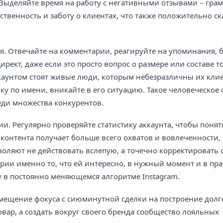
 Выделяйте время на работу с негативными отзывами – гра
твенность и заботу о клиентах, что также положительно ск
 Отвечайте на комментарии, реагируйте на упоминания, 
рект, даже если это просто вопрос о размере или составе т
ккаунтом стоят живые люди, которым небезразличны их кли
у по имени, вникайте в его ситуацию. Такое человеческое
ди множества конкурентов.
. Регулярно проверяйте статистику аккаунта, чтобы понять
контента получает больше всего охватов и вовлеченности, 
воляют не действовать вслепую, а точечно корректировать
рии именно то, что ей интересно, в нужный момент и в п
у в постоянно меняющемся алгоритме Instagram.
 смещение фокуса с сиюминутной сделки на построение дол
овар, а создать вокруг своего бренда сообщество лояльных