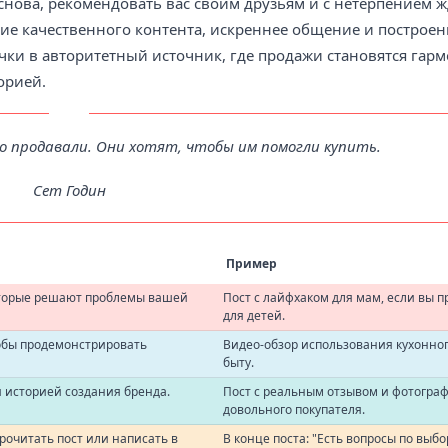
 снова, рекомендовать вас своим друзьям и с нетерпением 
ие качественного контента, искреннее общение и построен
чки в авторитетный источник, где продажи становятся гар
орией.
о продавали. Они хотят, чтобы им помогли купить.
Сет Годин
Пример
которые решают проблемы вашей
Пост с лайфхаком для мам, если вы п
для детей.
тобы продемонстрировать
Видео-обзор использования кухонног
быту.
 историей создания бренда.
Пост с реальным отзывом и фотогра
довольного покупателя.
рочитать пост или написать в
В конце поста: "Есть вопросы по выб