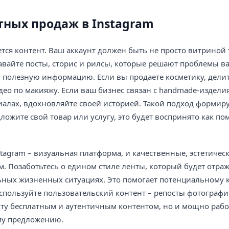
тных продаж в Instagram
ся контент. Ваш аккаунт должен быть не просто витриной 
авайте посты, сторис и рилсы, которые решают проблемы в
и полезную информацию. Если вы продаете косметику, дели
део по макияжу. Если ваш бизнес связан с handmade-издели
иалах, вдохновляйте своей историей. Такой подход формир
ложите свой товар или услугу, это будет воспринято как по
agram – визуальная платформа, и качественные, эстетичес
 Позаботьтесь о едином стиле ленты, который будет отра
льных жизненных ситуациях. Это помогает потенциальному 
Используйте пользовательский контент – репосты фотограф
енту бесплатным и аутентичным контентом, но и мощно рабо
му предложению.