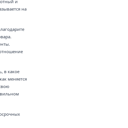
мотный и
азывается на
благодарите
овара.
енты.
 отношение
, в какое
как меняется
 свою
равильном
госрочных