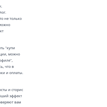
ж.
лог.
то не только
 можно
кт
ть "купи
ации, можно
офиле",
ь, что в
вки и оплаты.
сты и сторис
ейший эффект
оверяют вам