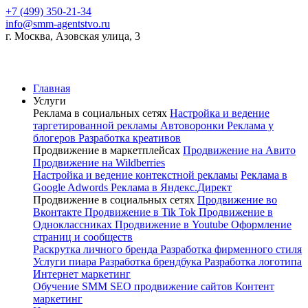
+7 (499) 350-21-34
info@smm-agentstvo.ru
г. Москва, Азовская улица, 3
Главная
Услуги
Реклама в социальных сетях
Настройка и ведение
таргетированной рекламы
Автоворонки
Реклама у
блогеров
Разработка креативов
Продвижение в маркетплейсах
Продвижение на Авито
Продвижение на Wildberries
Настройка и ведение контекстной рекламы
Реклама в
Google Adwords
Реклама в Яндекс.Директ
Продвижение в социальных сетях
Продвижение во
Вконтакте
Продвижение в Tik Tok
Продвижение в
Одноклассниках
Продвижение в Youtube
Оформление
страниц и сообществ
Раскрутка личного бренда
Разработка фирменного стиля
Услуги пиара
Разработка брендбука
Разработка логотипа
Интернет маркетинг
Обучение SMM
SEO продвижение сайтов
Контент
маркетинг