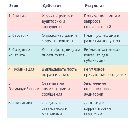
Этап
Действие
Результат
1. Анализ
Изучить целевую
Понимание ниши и
аудиторию и
запросов
конкурентов
пользователей
2. Стратегия
Определить цели и
План публикаций и
форматы контента
развития аккаунтов
3. Создание
Делать фото, видео и
Библиотека готового
контента
писать тексты
контента для
публикации
4. Публикация
Выкладывать посты
Регулярное
по расписанию
присутствие в соцсетях
5.
Отвечать на
Увеличение
Взаимодействие
комментарии и
вовлеченности
сообщения
аудитории
6. Аналитика
Следить за
Данные для
статистикой и
корректировки
метриками
стратегии