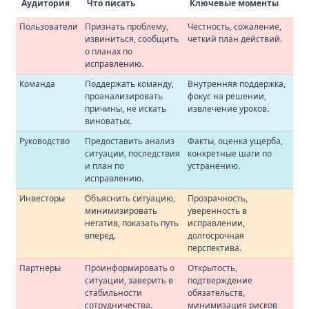
Аудитория
Что писать
Ключевые моменты
Пользователи
Признать проблему,
Честность, сожаление,
извиниться, сообщить
четкий план действий.
о планах по
исправлению.
Команда
Поддержать команду,
Внутренняя поддержка,
проанализировать
фокус на решении,
причины, не искать
извлечение уроков.
виноватых.
Руководство
Предоставить анализ
Факты, оценка ущерба,
ситуации, последствия
конкретные шаги по
и план по
устранению.
исправлению.
Инвесторы
Объяснить ситуацию,
Прозрачность,
минимизировать
уверенность в
негатив, показать путь
исправлении,
вперед.
долгосрочная
перспектива.
Партнеры
Проинформировать о
Открытость,
ситуации, заверить в
подтверждение
стабильности
обязательств,
сотрудничества.
минимизация рисков