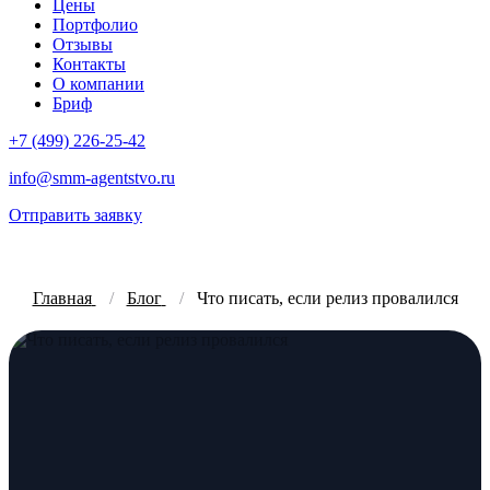
Цены
Портфолио
Отзывы
Контакты
О компании
Бриф
+7 (499) 226-25-42
info@smm-agentstvo.ru
Отправить заявку
Главная
Блог
Что писать, если релиз провалился