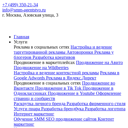
+7 (499) 350-21-34
info@smm-agentstvo.ru
г. Москва, Азовская улица, 3
Главная
Услуги
Реклама в социальных сетях
Настройка и ведение
таргетированной рекламы
Автоворонки
Реклама у
блогеров
Разработка креативов
Продвижение в маркетплейсах
Продвижение на Авито
Продвижение на Wildberries
Настройка и ведение контекстной рекламы
Реклама в
Google Adwords
Реклама в Яндекс.Директ
Продвижение в социальных сетях
Продвижение во
Вконтакте
Продвижение в Tik Tok
Продвижение в
Одноклассниках
Продвижение в Youtube
Оформление
страниц и сообществ
Раскрутка личного бренда
Разработка фирменного стиля
Услуги пиара
Разработка брендбука
Разработка логотипа
Интернет маркетинг
Обучение SMM
SEO продвижение сайтов
Контент
маркетинг