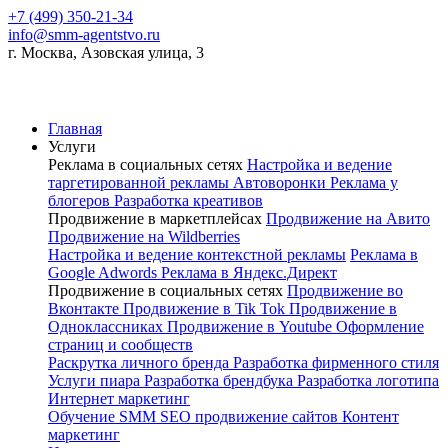
+7 (499) 350-21-34
info@smm-agentstvo.ru
г. Москва, Азовская улица, 3
Главная
Услуги
Реклама в социальных сетях
Настройка и ведение
таргетированной рекламы
Автоворонки
Реклама у
блогеров
Разработка креативов
Продвижение в маркетплейсах
Продвижение на Авито
Продвижение на Wildberries
Настройка и ведение контекстной рекламы
Реклама в
Google Adwords
Реклама в Яндекс.Директ
Продвижение в социальных сетях
Продвижение во
Вконтакте
Продвижение в Tik Tok
Продвижение в
Одноклассниках
Продвижение в Youtube
Оформление
страниц и сообществ
Раскрутка личного бренда
Разработка фирменного стиля
Услуги пиара
Разработка брендбука
Разработка логотипа
Интернет маркетинг
Обучение SMM
SEO продвижение сайтов
Контент
маркетинг