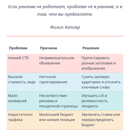
Если реклама не работает, проблема не в рекламе, а в
том, что вы предлагаете.
Филип Котлер
Проблема
Причина
Решение
Низкий CTR
Непривлекательное
Протестировать
объявление
разные заголовки и
изображения
Высокая
Неточное
Сузить целевую
стоимость лида
таргетирование
аудиторию и уточнить
ключевые слова
Мало
Несоответствие
Улучшить UX и
конверсий
рекламы и
релевантность
посадочной страницы
лендинга
Недостаточно
Маленький бюджет
Увеличить ставки или
трафика
или низкие позиции
перераспределить
бюджет