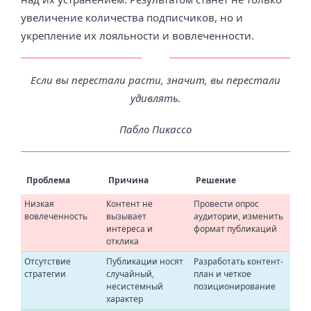
увеличение количества подписчиков, но и
укрепление их лояльности и вовлеченности.
Если вы перестали расти, значит, вы перестали
удивлять.
Пабло Пикассо
Проблема
Причина
Решение
Низкая
Контент не
Провести опрос
вовлеченность
вызывает
аудитории, изменить
интереса и
формат публикаций
отклика
Отсутствие
Публикации носят
Разработать контент-
стратегии
случайный,
план и четкое
несистемный
позиционирование
характер