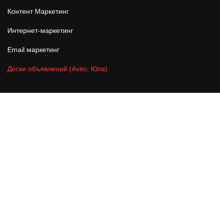
Контент Маркетинг
Интернет-маркетинг
Email маркетинг
Доски объявлений (Avito, Юла)
Оформление сообществ
Разработка фирменного стиля
Разработка брендбука
Раскрутка Youtube канала
Разработка логотипа
Брендинг и PR
Контекстная реклама в Google Ads