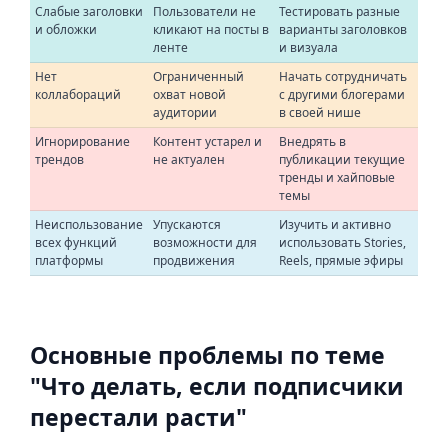
Слабые заголовки
Пользователи не
Тестировать разные
и обложки
кликают на посты в
варианты заголовков
ленте
и визуала
Нет
Ограниченный
Начать сотрудничать
коллабораций
охват новой
с другими блогерами
аудитории
в своей нише
Игнорирование
Контент устарел и
Внедрять в
трендов
не актуален
публикации текущие
тренды и хайповые
темы
Неиспользование
Упускаются
Изучить и активно
всех функций
возможности для
использовать Stories,
платформы
продвижения
Reels, прямые эфиры
Основные проблемы по теме
"Что делать, если подписчики
перестали расти"