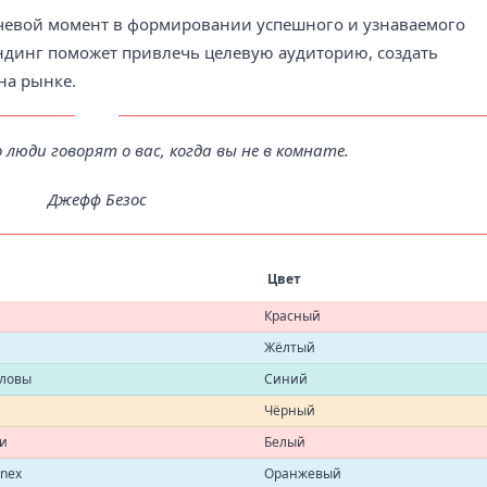
лючевой момент в формировании успешного и узнаваемого
ндинг поможет привлечь целевую аудиторию, создать
на рынке.
 люди говорят о вас, когда вы не в комнате.
Джефф Безос
Цвет
Красный
Жёлтый
оловы
Синий
Чёрный
ки
Белый
onex
Оранжевый