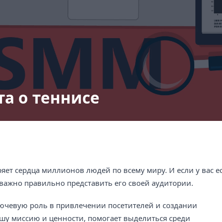
та о теннисе
ряет сердца миллионов людей по всему миру. И если у вас е
о важно правильно представить его своей аудитории.
лючевую роль в привлечении посетителей и создании
шу миссию и ценности, помогает выделиться среди