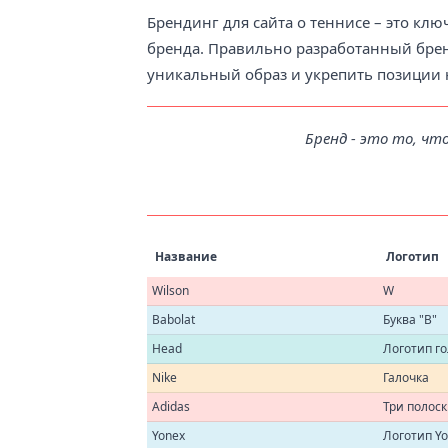
Брендинг для сайта о теннисе – это к
бренда. Правильно разработанный бре
уникальный образ и укрепить позиции 
Бренд - это то, что
Название
Логотип
Wilson
W
Babolat
Буква "В"
Head
Логотип г
Nike
Галочка
Adidas
Три полос
Yonex
Логотип Y