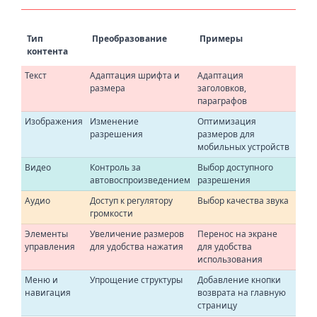
Тип
Преобразование
Примеры
контента
Текст
Адаптация шрифта и
Адаптация
размера
заголовков,
параграфов
Изображения
Изменение
Оптимизация
разрешения
размеров для
мобильных устройств
Видео
Контроль за
Выбор доступного
автовоспроизведением
разрешения
Аудио
Доступ к регулятору
Выбор качества звука
громкости
Элементы
Увеличение размеров
Перенос на экране
управления
для удобства нажатия
для удобства
использования
Меню и
Упрощение структуры
Добавление кнопки
навигация
возврата на главную
страницу