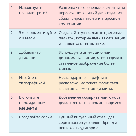
1
Используйте
Размещайте ключевые элементы на
правило третей
пересечениях линий для создания
сбалансированной и интересной
композиции.
2
Экспериментируйте
Создавайте уникальные цветовые
с цветом
палитры, которые вызывают эмоции
и привлекают внимание.
3
Добавляйте
Используйте анимацию или
движение
динамичные линии, чтобы сделать
статичное изображение более
живым.
4
Играйте с
Нестандартные шрифты и
типографикой
расположение текста могут стать
главным элементом дизайна.
5
Включайте
Добавление сюрприза или юмора
неожиданные
делает контент запоминающимся.
элементы
6
Создавайте серии
Единый визуальный стиль для
серии постов укрепляет бренд и
вовлекает аудиторию.