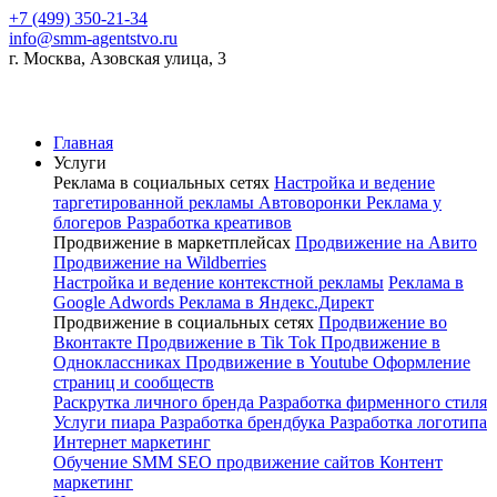
+7 (499) 350-21-34
info@smm-agentstvo.ru
г. Москва, Азовская улица, 3
Главная
Услуги
Реклама в социальных сетях
Настройка и ведение
таргетированной рекламы
Автоворонки
Реклама у
блогеров
Разработка креативов
Продвижение в маркетплейсах
Продвижение на Авито
Продвижение на Wildberries
Настройка и ведение контекстной рекламы
Реклама в
Google Adwords
Реклама в Яндекс.Директ
Продвижение в социальных сетях
Продвижение во
Вконтакте
Продвижение в Tik Tok
Продвижение в
Одноклассниках
Продвижение в Youtube
Оформление
страниц и сообществ
Раскрутка личного бренда
Разработка фирменного стиля
Услуги пиара
Разработка брендбука
Разработка логотипа
Интернет маркетинг
Обучение SMM
SEO продвижение сайтов
Контент
маркетинг