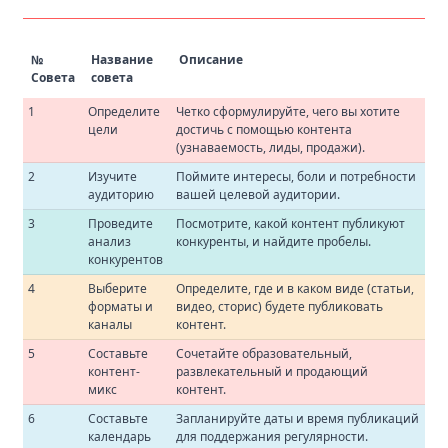
№
Название
Описание
Совета
совета
1
Определите
Четко сформулируйте, чего вы хотите
цели
достичь с помощью контента
(узнаваемость, лиды, продажи).
2
Изучите
Поймите интересы, боли и потребности
аудиторию
вашей целевой аудитории.
3
Проведите
Посмотрите, какой контент публикуют
анализ
конкуренты, и найдите пробелы.
конкурентов
4
Выберите
Определите, где и в каком виде (статьи,
форматы и
видео, сторис) будете публиковать
каналы
контент.
5
Составьте
Сочетайте образовательный,
контент-
развлекательный и продающий
микс
контент.
6
Составьте
Запланируйте даты и время публикаций
календарь
для поддержания регулярности.