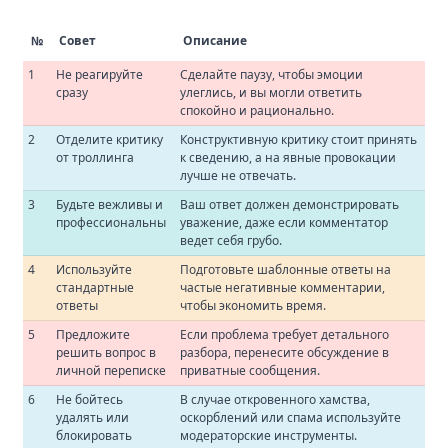
№
Совет
Описание
1
Не реагируйте
Сделайте паузу, чтобы эмоции
сразу
улеглись, и вы могли ответить
спокойно и рационально.
2
Отделите критику
Конструктивную критику стоит принять
от троллинга
к сведению, а на явные провокации
лучше не отвечать.
3
Будьте вежливы и
Ваш ответ должен демонстрировать
профессиональны
уважение, даже если комментатор
ведет себя грубо.
4
Используйте
Подготовьте шаблонные ответы на
стандартные
частые негативные комментарии,
ответы
чтобы экономить время.
5
Предложите
Если проблема требует детального
решить вопрос в
разбора, перенесите обсуждение в
личной переписке
приватные сообщения.
6
Не бойтесь
В случае откровенного хамства,
удалять или
оскорблений или спама используйте
блокировать
модераторские инструменты.