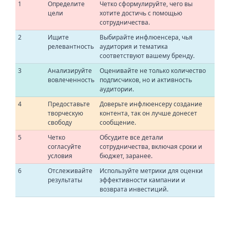
1
Определите
Четко сформулируйте, чего вы
цели
хотите достичь с помощью
сотрудничества.
2
Ищите
Выбирайте инфлюенсера, чья
релевантность
аудитория и тематика
соответствуют вашему бренду.
3
Анализируйте
Оценивайте не только количество
вовлеченность
подписчиков, но и активность
аудитории.
4
Предоставьте
Доверьте инфлюенсеру создание
творческую
контента, так он лучше донесет
свободу
сообщение.
5
Четко
Обсудите все детали
согласуйте
сотрудничества, включая сроки и
условия
бюджет, заранее.
6
Отслеживайте
Используйте метрики для оценки
результаты
эффективности кампании и
возврата инвестиций.