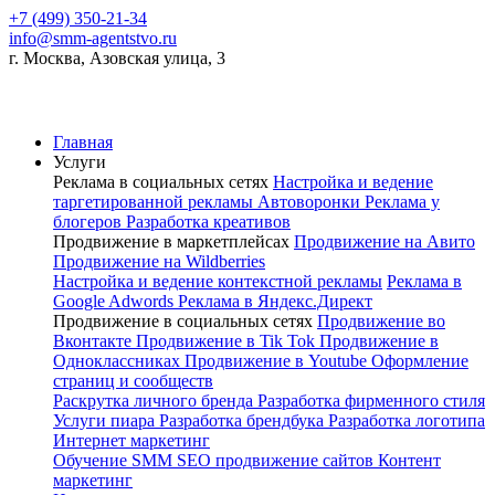
+7 (499) 350-21-34
info@smm-agentstvo.ru
г. Москва, Азовская улица, 3
Главная
Услуги
Реклама в социальных сетях
Настройка и ведение
таргетированной рекламы
Автоворонки
Реклама у
блогеров
Разработка креативов
Продвижение в маркетплейсах
Продвижение на Авито
Продвижение на Wildberries
Настройка и ведение контекстной рекламы
Реклама в
Google Adwords
Реклама в Яндекс.Директ
Продвижение в социальных сетях
Продвижение во
Вконтакте
Продвижение в Tik Tok
Продвижение в
Одноклассниках
Продвижение в Youtube
Оформление
страниц и сообществ
Раскрутка личного бренда
Разработка фирменного стиля
Услуги пиара
Разработка брендбука
Разработка логотипа
Интернет маркетинг
Обучение SMM
SEO продвижение сайтов
Контент
маркетинг