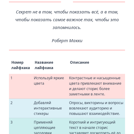
Секрет не в том, чтобы показать всё, а в том,
чтобы показать самое важное так, чтобы это
запомнилось.
Роберт Макки
Номер
Название
Описание
лайфхака
лайфхака
1
Используй яркие
Контрастные и насыщенные
цвета
цвета привлекают внимание
и делают сторис более
заметными в ленте.
2
Добавляй
Опросы, викторины и вопросы
интерактивные
вовлекают аудиторию и
стикеры
повышают взаимодействие.
3
Применяй
Короткий и интригующий
цепляющие
текст в начале сторис
заголовки
заставляет досмотреть её до