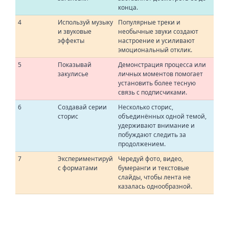
конца.
4
Используй музыку
Популярные треки и
и звуковые
необычные звуки создают
эффекты
настроение и усиливают
эмоциональный отклик.
5
Показывай
Демонстрация процесса или
закулисье
личных моментов помогает
установить более тесную
связь с подписчиками.
6
Создавай серии
Несколько сторис,
сторис
объединённых одной темой,
удерживают внимание и
побуждают следить за
продолжением.
7
Экспериментируй
Чередуй фото, видео,
с форматами
бумеранги и текстовые
слайды, чтобы лента не
казалась однообразной.