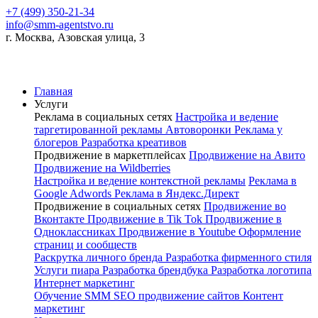
+7 (499) 350-21-34
info@smm-agentstvo.ru
г. Москва, Азовская улица, 3
Главная
Услуги
Реклама в социальных сетях
Настройка и ведение
таргетированной рекламы
Автоворонки
Реклама у
блогеров
Разработка креативов
Продвижение в маркетплейсах
Продвижение на Авито
Продвижение на Wildberries
Настройка и ведение контекстной рекламы
Реклама в
Google Adwords
Реклама в Яндекс.Директ
Продвижение в социальных сетях
Продвижение во
Вконтакте
Продвижение в Tik Tok
Продвижение в
Одноклассниках
Продвижение в Youtube
Оформление
страниц и сообществ
Раскрутка личного бренда
Разработка фирменного стиля
Услуги пиара
Разработка брендбука
Разработка логотипа
Интернет маркетинг
Обучение SMM
SEO продвижение сайтов
Контент
маркетинг