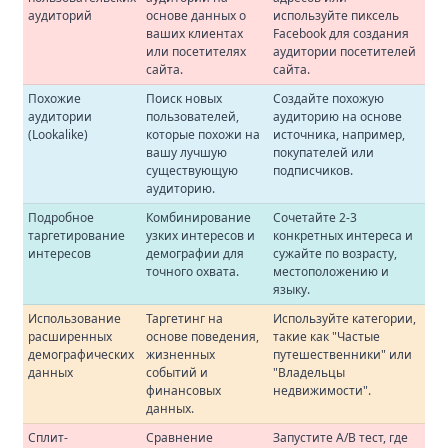
аудиторий
основе данных о
используйте пиксель
ваших клиентах
Facebook для создания
или посетителях
аудитории посетителей
сайта.
сайта.
Похожие
Поиск новых
Создайте похожую
аудитории
пользователей,
аудиторию на основе
(Lookalike)
которые похожи на
источника, например,
вашу лучшую
покупателей или
существующую
подписчиков.
аудиторию.
Подробное
Комбинирование
Сочетайте 2-3
таргетирование
узких интересов и
конкретных интереса и
интересов
демографии для
сужайте по возрасту,
точного охвата.
местоположению и
языку.
Использование
Таргетинг на
Используйте категории,
расширенных
основе поведения,
такие как "Частые
демографических
жизненных
путешественники" или
данных
событий и
"Владельцы
финансовых
недвижимости".
данных.
Сплит-
Сравнение
Запустите A/B тест, где