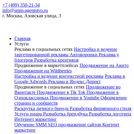
+7 (499) 350-21-34
info@smm-agentstvo.ru
г. Москва, Азовская улица, 3
Главная
Услуги
Реклама в социальных сетях
Настройка и ведение
таргетированной рекламы
Автоворонки
Реклама у
блогеров
Разработка креативов
Продвижение в маркетплейсах
Продвижение на Авито
Продвижение на Wildberries
Настройка и ведение контекстной рекламы
Реклама в
Google Adwords
Реклама в Яндекс.Директ
Продвижение в социальных сетях
Продвижение во
Вконтакте
Продвижение в Tik Tok
Продвижение в
Одноклассниках
Продвижение в Youtube
Оформление
страниц и сообществ
Раскрутка личного бренда
Разработка фирменного стиля
Услуги пиара
Разработка брендбука
Разработка логотипа
Интернет маркетинг
Обучение SMM
SEO продвижение сайтов
Контент
маркетинг