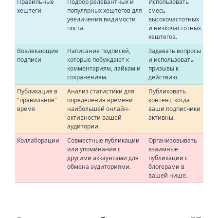
Правильные
Подбор релевантных и
Использовать
хештеги
популярных хештегов для
смесь
увеличения видимости
высокочастотных
поста.
и низкочастотных
хештегов.
Вовлекающие
Написание подписей,
Задавать вопросы
подписи
которые побуждают к
и использовать
комментариям, лайкам и
призывы к
сохранениям.
действию.
Публикация в
Анализ статистики для
Публиковать
"правильное"
определения времени
контент, когда
время
наибольшей онлайн-
ваши подписчики
активности вашей
активны.
аудитории.
Коллаборации
Совместные публикации
Организовывать
или упоминания с
взаимные
другими аккаунтами для
публикации с
обмена аудиториями.
блогерами в
вашей нише.