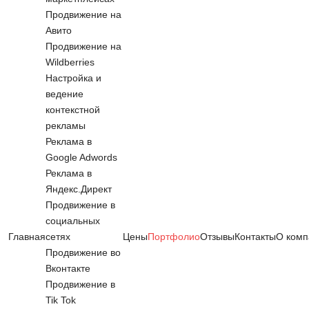
Продвижение на
Авито
Продвижение на
Wildberries
Настройка и
ведение
контекстной
рекламы
Реклама в
Google Adwords
Реклама в
Яндекс.Директ
Продвижение в
социальных
Главная
сетях
Цены
Портфолио
Отзывы
Контакты
О комп
Продвижение во
Вконтакте
Продвижение в
Tik Tok