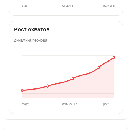
старт
середина
результат
Рост охватов
динамика периода
старт
оптимизация
рост