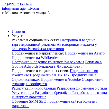
+7 (499) 350-21-34
info@smm-agentstvo.ru
г. Москва, Азовская улица, 3
Главная
Услуги
Реклама в социальных сетях
Настройка и ведение
таргетированной рекламы
Автоворонки
Реклама у
блогеров
Разработка креативов
Продвижение в маркетплейсах
Продвижение на Авито
Продвижение на Wildberries
Настройка и ведение контекстной рекламы
Реклама в
Google Adwords
Реклама в Яндекс.Директ
Продвижение в социальных сетях
Продвижение во
Вконтакте
Продвижение в Tik Tok
Продвижение в
Одноклассниках
Продвижение в Youtube
Оформление
страниц и сообществ
Раскрутка личного бренда
Разработка фирменного стиля
Услуги пиара
Разработка брендбука
Разработка логотипа
Интернет маркетинг
Обучение SMM
SEO продвижение сайтов
Контент
маркетинг