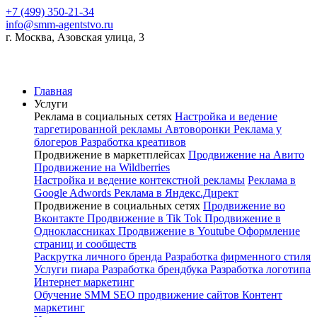
+7 (499) 350-21-34
info@smm-agentstvo.ru
г. Москва, Азовская улица, 3
Главная
Услуги
Реклама в социальных сетях
Настройка и ведение
таргетированной рекламы
Автоворонки
Реклама у
блогеров
Разработка креативов
Продвижение в маркетплейсах
Продвижение на Авито
Продвижение на Wildberries
Настройка и ведение контекстной рекламы
Реклама в
Google Adwords
Реклама в Яндекс.Директ
Продвижение в социальных сетях
Продвижение во
Вконтакте
Продвижение в Tik Tok
Продвижение в
Одноклассниках
Продвижение в Youtube
Оформление
страниц и сообществ
Раскрутка личного бренда
Разработка фирменного стиля
Услуги пиара
Разработка брендбука
Разработка логотипа
Интернет маркетинг
Обучение SMM
SEO продвижение сайтов
Контент
маркетинг