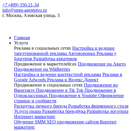
+7 (499) 350-21-34
info@smm-agentstvo.ru
г. Москва, Азовская улица, 3
Главная
Услуги
Реклама в социальных сетях
Настройка и ведение
таргетированной рекламы
Автоворонки
Реклама у
блогеров
Разработка креативов
Продвижение в маркетплейсах
Продвижение на Авито
Продвижение на Wildberries
Настройка и ведение контекстной рекламы
Реклама в
Google Adwords
Реклама в Яндекс.Директ
Продвижение в социальных сетях
Продвижение во
Вконтакте
Продвижение в Tik Tok
Продвижение в
Одноклассниках
Продвижение в Youtube
Оформление
страниц и сообществ
Раскрутка личного бренда
Разработка фирменного стиля
Услуги пиара
Разработка брендбука
Разработка логотипа
Интернет маркетинг
Обучение SMM
SEO продвижение сайтов
Контент
маркетинг