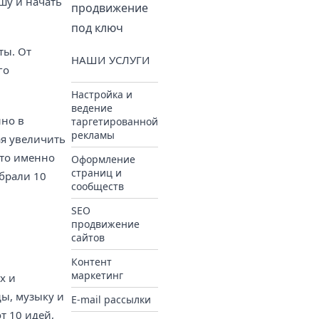
шу и начать
продвижение
под ключ
ты. От
НАШИ УСЛУГИ
го
Настройка и
ведение
нно в
таргетированной
рекламы
ая увеличить
что именно
Оформление
страниц и
обрали 10
сообществ
SEO
продвижение
сайтов
Контент
маркетинг
х и
ды, музыку и
E-mail рассылки
т 10 идей,