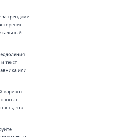
 за трендами
повторение
никальный
реодоления
и текст
тавника или
й вариант
опросы в
ность, что
руйте