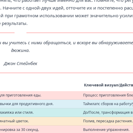
нять, что работает лучше именно для вас. Помните, что рег
. Начните с одной-двух идей, отточите их и постепенно ра
рый при грамотном использовании может значительно усили
 результаты.
 и вы учитесь с ними обращаться, и вскоре вы обнаруживаете,
дюжина.
Джон Стейнбек
Ключевой визуал/Дейст
для приготовления еды.
Процесс приготовления блю
ычки для продуктивного дня.
Таймлапс сборов на работу/
акияжа или стиля.
До/После, трансформация в
мнатный цветок.
Полив, пересадка растения.
нировка за 30 секунд.
Выполнение упражнения.