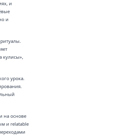
ях, и
шёвые
но и
 ритуалы.
ляет
а кулисы»,
ого урока.
ирования.
ельный
и на основе
 и relatable
 переходами