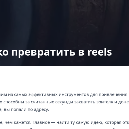
о превратить в reels
дним из самых эффективных инструментов для привлечения
 способны за считанные секунды захватить зрителя и доне
, вы попали по адресу.
чем кажется. Главное — найти ту самую идею, которая отк