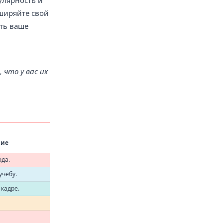
улярность и
сширяйте свой
ть ваше
 что у вас их
вие
да.
учебу.
 кадре.