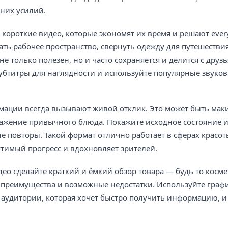
шних усилий.
 короткие видео, которые экономят их время и решают ever
ать рабочее пространство, свернуть одежду для путешестви
не только полезен, но и часто сохраняется и делится с друз
убтитры для наглядности и используйте популярные звуко
мации всегда вызывают живой отклик. Это может быть мак
ражение привычного блюда. Покажите исходное состояние
е повторы. Такой формат отлично работает в сферах красот
утимый прогресс и вдохновляет зрителей.
део сделайте краткий и ёмкий обзор товара — будь то косме
 преимущества и возможные недостатки. Используйте граф
я аудитории, которая хочет быстро получить информацию, 