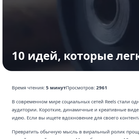
10 идей, которые легк
Время чтения:
5 минут
Просмотров:
2961
В современном мире социальных сетей Reels стали о
аудитории. Короткие, динамичные и креативные видео
идею. Если вы ищете вдохновение для своего контента
Превратить обычную мысль в виральный ролик проще, 