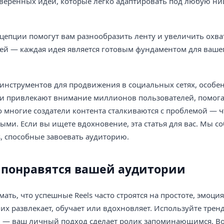
оверенных идей, которые легко адаптировать под любую ни
цепции помогут вам разнообразить ленту и увеличить охва
ей — каждая идея является готовым фундаментом для ваше
инструментов для продвижения в социальных сетях, особе
ки привлекают внимание миллионов пользователей, помог
о многие создатели контента сталкиваются с проблемой — 
ми. Если вы ищете вдохновение, эта статья для вас. Мы с
s, способные завоевать аудиторию.
но понравятся вашей аудитории
ть, что успешные Reels часто строятся на простоте, эмоция
 их развлекает, обучает или вдохновляет. Используйте трен
и — ваш личный подход сделает ролик запоминающимся. Во