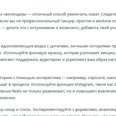
ых челленджах — отличный способ увеличить охват. Следите
же если вы не профессиональный танцор, простое и весёлое 
 — делать это с энтузиазмом и возможно, добавить свой у
ие вдохновляющие видео с цитатами, личными историями п
. Используйте фоновую музыку, которая усиливает эмоции, 
помогают поддержать аудиторию и укрепляют ваш образ нас
иторию с помощью интерактива — например, спросите, како
аг в процессе. Используйте функции Instagram, такие как 
ивные Reels не только развлекают, но и повышают вовлечён
вижении.
шу нишу и стиль. Экспериментируйте с форматами, анализи