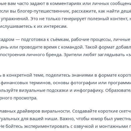
орые вам часто задают в комментариях или личных сообщени
 если вы блогер-путешественник, расскажите, как найти де
 упражнений. Это не только генерирует полезный контент, 
рислушиваетесь к их интересам.
 кадром — подготовка к съёмкам, рабочие процессы, личные
 день или проводите время с командой. Такой формат добав
 построения личного бренда. Зрители любят заглядывать «з
 в конкретной теме, поделитесь знаниями в формате коротк
ие финансовых терминов, основы фотографии или программ
ользуйте визуальные подсказки и инфографику. Образоват
орного просмотра.
лавных драйверов виральности. Создавайте короткие скетч
туальных для вашей ниши. Важно, чтобы юмор был уместным
 Не бойтесь экспериментировать с озвучкой и монтажными