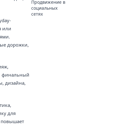
Продвижение в
социальных
сетях
yday-
я или
ьями.
вые дорожки,
ияж,
 и финальный
ы, дизайна,
тика,
ику для
и повышает