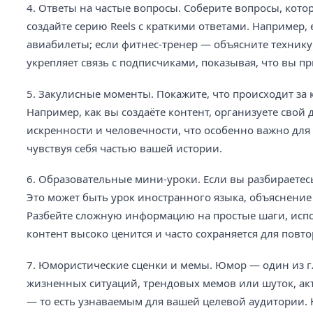
4. Ответы на частые вопросы. Соберите вопросы, кот
создайте серию Reels с краткими ответами. Например,
авиабилеты; если фитнес-тренер — объясните технику
укрепляет связь с подписчиками, показывая, что вы п
5. Закулисные моменты. Покажите, что происходит за
Например, как вы создаёте контент, организуете свой
искренности и человечности, что особенно важно для
чувствуя себя частью вашей истории.
6. Образовательные мини-уроки. Если вы разбираетесь
Это может быть урок иностранного языка, объяснен
Разбейте сложную информацию на простые шаги, исп
контент высоко ценится и часто сохраняется для повт
7. Юмористические сценки и мемы. Юмор — один из г
жизненных ситуаций, трендовых мемов или шуток, ак
— то есть узнаваемым для вашей целевой аудитории.