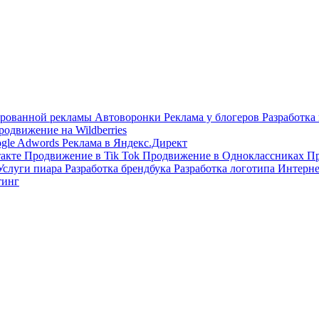
тированной рекламы
Автоворонки
Реклама у блогеров
Разработка
родвижение на Wildberries
ogle Adwords
Реклама в Яндекс.Директ
такте
Продвижение в Tik Tok
Продвижение в Одноклассниках
Пр
Услуги пиара
Разработка брендбука
Разработка логотипа
Интерне
тинг